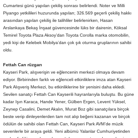
Cumartesi günü yapılan çekiliş sonrası belirlendi. Noter ve Milli
Piyango yetkilileri huzurunda yapılan; 326.569 geçerli çekiliş hakkı
arasından yapılan çekiliş ile talihliler belirlenirken, Hasan
Arslankaya Bekaş İnşaat güvencesinde lüks bir dairenin, Köksal
Temirel Toyota Plaza Aksoy’dan Toyota Corolla marka otomobilin,
yedi kişi de Kelebek Mobilya’dan çok şık oturma gruplarının sahibi
oldu.
Fettah Can rüzgarı
Kayseri Park, alışverişin ve eğlencenin merkezi olmaya devam
ediyor. Birbirinden farklı ve eğlenceli etkinliklere imza atan Kayseri
Park Alışveriş Merkezi, bu etkinliklerine bir yenisini daha ekledi.
Sevilen sanatçı Fettah Can Kayserili hayranlarıyla buluştu. Bu güne
kadar Işın Karaca, Hande Yener, Gülben Ergen, Levent Yüksel,
Zeynep Casalini, Demet Akalın, Murat Boz gibi sanatçılara birçok
beste verip dinleyenlerden tam not alıp beğeni kazanan ve birçok
ödülün de sahibi olan Fettah Can, Kayseri Park AVM’de müzik
sevenlerle bir araya geldi. Yeni albümü Yalanlar Cumhuriyetinden