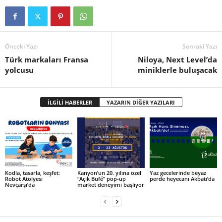
Önceki Yazı
Sonraki Yazı
Türk markaları Fransa
Niloya, Next Level’da
yolcusu
miniklerle buluşacak
İLGİLİ HABERLER
YAZARIN DİĞER YAZILARI
Kodla, tasarla, keşfet:
Kanyon’un 20. yılına özel
Yaz gecelerinde beyaz
Robot Atölyesi
“Açık Bufé” pop-up
perde heyecanı Akbatı’da
Nevçarşı’da
market deneyimi başlıyor