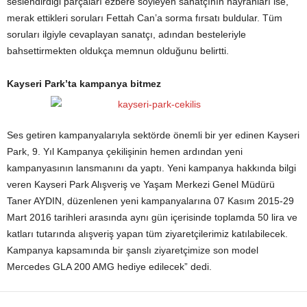
seslendirdiği parçaları ezbere söyleyen sanatçının hayranları ise,
merak ettikleri soruları Fettah Can’a sorma fırsatı buldular. Tüm
soruları ilgiyle cevaplayan sanatçı, adından besteleriyle
bahsettirmekten oldukça memnun olduğunu belirtti.
Kayseri Park’ta kampanya bitmez
Ses getiren kampanyalarıyla sektörde önemli bir yer edinen Kayseri
Park, 9. Yıl Kampanya çekilişinin hemen ardından yeni
kampanyasının lansmanını da yaptı. Yeni kampanya hakkında bilgi
veren Kayseri Park Alışveriş ve Yaşam Merkezi Genel Müdürü
Taner AYDIN, düzenlenen yeni kampanyalarına 07 Kasım 2015-29
Mart 2016 tarihleri arasında aynı gün içerisinde toplamda 50 lira ve
katları tutarında alışveriş yapan tüm ziyaretçilerimiz katılabilecek.
Kampanya kapsamında bir şanslı ziyaretçimize son model
Mercedes GLA 200 AMG hediye edilecek” dedi.