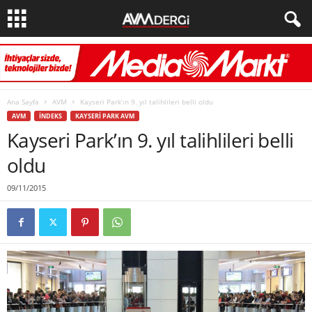
Ana Sayfa
AVM
Kayseri Park’ın 9. yıl talihlileri belli oldu
AVM
İNDEKS
KAYSERI PARK AVM
Kayseri Park’ın 9. yıl talihlileri belli
oldu
09/11/2015