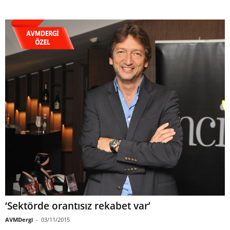
‘Sektörde orantısız rekabet var’
AVMDergi
-
03/11/2015