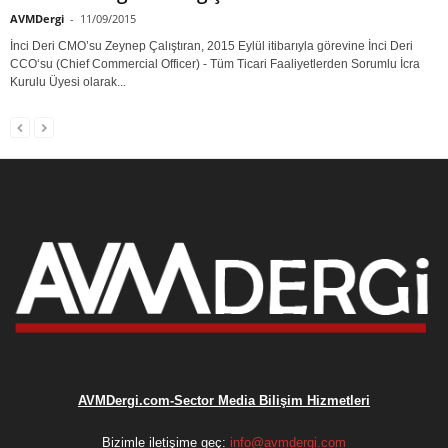
AVMDergi
-
11/09/2015
İnci Deri CMO’su Zeynep Çalıştıran, 2015 Eylül itibarıyla görevine İnci Deri
CCO‘su (Chief Commercial Officer) - Tüm Ticari Faaliyetlerden Sorumlu İcra
Kurulu Üyesi olarak...
AVMDergi.com-Sector Media Bilişim Hizmetleri
Bizimle iletişime geç:
info@avmdergi.com