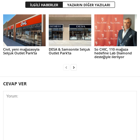
İLGİLİ HABERLER
YAZARIN DİĞER YAZILARI
Civil, yeni mağazasıyla
DESA & Samsonite Selçuk
So CHIC, 110 mağaza
Selçuk Outlet Park’ta
Outlet Park’ta
hedefine Lab Diamond
desteğiyle ilerliyor
CEVAP VER