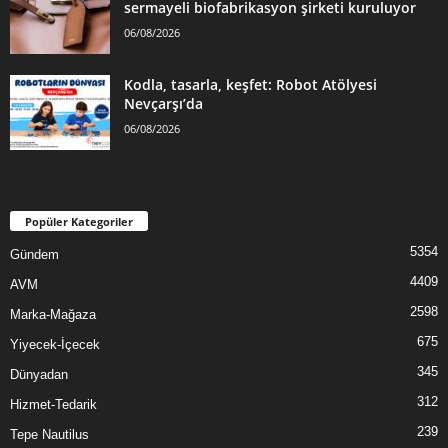
sermayeli biofabrikasyon şirketi kuruluyor
06/08/2026
Kodla, tasarla, keşfet: Robot Atölyesi
Nevçarşı’da
06/08/2026
Popüler Kategoriler
5354
Gündem
4409
AVM
2598
Marka-Mağaza
675
Yiyecek-İçecek
345
Dünyadan
312
Hizmet-Tedarik
239
Tepe Nautilus