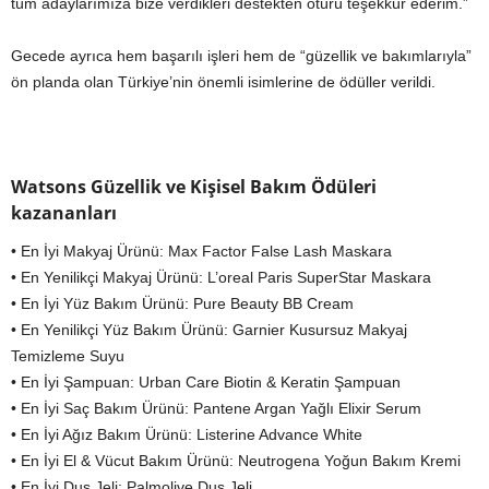
tüm adaylarımıza bize verdikleri destekten ötürü teşekkür ederim.”
Gecede ayrıca hem başarılı işleri hem de “güzellik ve bakımlarıyla”
ön planda olan Türkiye’nin önemli isimlerine de ödüller verildi.
Watsons Güzellik ve Kişisel Bakım Ödüleri
kazananları
• En İyi Makyaj Ürünü: Max Factor False Lash Maskara
• En Yenilikçi Makyaj Ürünü: L’oreal Paris SuperStar Maskara
• En İyi Yüz Bakım Ürünü: Pure Beauty BB Cream
• En Yenilikçi Yüz Bakım Ürünü: Garnier Kusursuz Makyaj
Temizleme Suyu
• En İyi Şampuan: Urban Care Biotin & Keratin Şampuan
• En İyi Saç Bakım Ürünü: Pantene Argan Yağlı Elixir Serum
• En İyi Ağız Bakım Ürünü: Listerine Advance White
• En İyi El & Vücut Bakım Ürünü: Neutrogena Yoğun Bakım Kremi
• En İyi Duş Jeli: Palmolive Duş Jeli