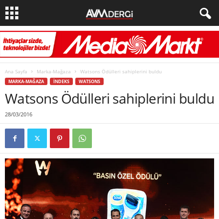
Ana Sayfa
Marka-Mağaza
Watsons Ödülleri sahiplerini buldu
MARKA-MAĞAZA
İNDEKS
WATSONS
Watsons Ödülleri sahiplerini buldu
28/03/2016