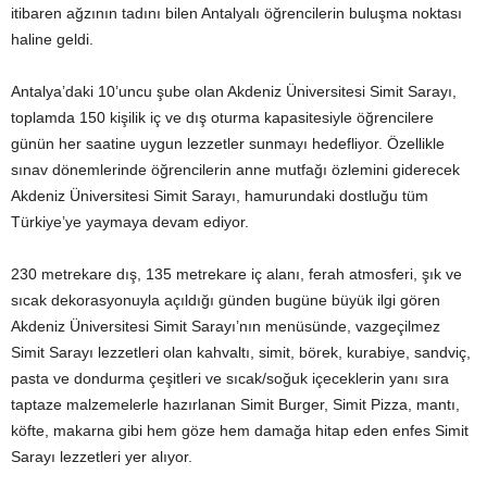
itibaren ağzının tadını bilen Antalyalı öğrencilerin buluşma noktası
haline geldi.
Antalya’daki 10’uncu şube olan Akdeniz Üniversitesi Simit Sarayı,
toplamda 150 kişilik iç ve dış oturma kapasitesiyle öğrencilere
günün her saatine uygun lezzetler sunmayı hedefliyor. Özellikle
sınav dönemlerinde öğrencilerin anne mutfağı özlemini giderecek
Akdeniz Üniversitesi Simit Sarayı, hamurundaki dostluğu tüm
Türkiye’ye yaymaya devam ediyor.
230 metrekare dış, 135 metrekare iç alanı, ferah atmosferi, şık ve
sıcak dekorasyonuyla açıldığı günden bugüne büyük ilgi gören
Akdeniz Üniversitesi Simit Sarayı’nın menüsünde, vazgeçilmez
Simit Sarayı lezzetleri olan kahvaltı, simit, börek, kurabiye, sandviç,
pasta ve dondurma çeşitleri ve sıcak/soğuk içeceklerin yanı sıra
taptaze malzemelerle hazırlanan Simit Burger, Simit Pizza, mantı,
köfte, makarna gibi hem göze hem damağa hitap eden enfes Simit
Sarayı lezzetleri yer alıyor.