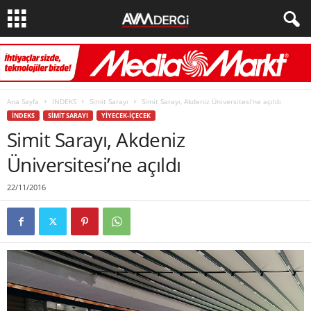
Ana Sayfa
İNDEKS
Simit Sarayı
Simit Sarayı, Akdeniz Üniversitesi’ne açıldı
İNDEKS
SIMIT SARAYI
YIYECEK-İÇECEK
Simit Sarayı, Akdeniz
Üniversitesi’ne açıldı
22/11/2016