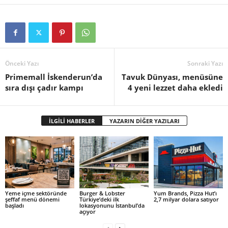
Önceki Yazı
Sonraki Yazı
Primemall İskenderun’da
Tavuk Dünyası, menüsüne
sıra dışı çadır kampı
4 yeni lezzet daha ekledi
İLGİLİ HABERLER
YAZARIN DİĞER YAZILARI
Yeme içme sektöründe
Burger & Lobster
Yum Brands, Pizza Hut’ı
şeffaf menü dönemi
Türkiye’deki ilk
2,7 milyar dolara satıyor
başladı
lokasyonunu İstanbul’da
açıyor