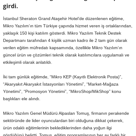
girdi.
İstanbul Sheraton Grand Ataşehir Hotel’de düzenlenen eğitime,
Mikro Yazılım’ın tüm Türkiye çapında hizmet veren iş ortaklarından,
yaklaşık 150 kişi katılım gösterdi. Mikro Yazılım Teknik Destek
Departmanı tarafından 4 kişilik uzman kadro ile 2 tam gün olarak
verilen eğitim müfredatı kapsamında, özellikle Mikro Yazılım’ın
güncel ürün ve çözümleri teknik olarak katılımcılara uygulamalı ve
etkileşimli olarak anlatıldı.
İki tam günlük eğitimde, “Mikro KEP (Kayıtlı Elektronik Posta)”,
“Akaryakıt Akaryakıt İstasyonları Yönetimi”, “Market-Mağaza
Yönetimi”, “Promosyon Yönetimi”, “MikroShop/MikShop” konu
başlıkları ele alındı.
Mikro Yazılım Genel Müdürü Alpaslan Tomuş, firmanın perakende
sektöründe de lider oyunculardan biri olduğuna dikkat çekerek,
ürün odaklı eğitimlerinin beklediklerinden daha yoğun ilgi
gördüğünü belirtti. Tomuş, eğitim programlarının her ay farklı bir