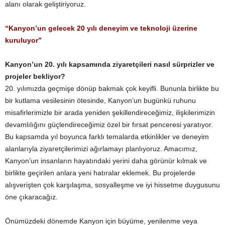
alanı olarak geliştiriyoruz.
“Kanyon’un gelecek 20 yılı deneyim ve teknoloji üzerine
kuruluyor”
Kanyon’un 20. yılı kapsamında ziyaretçileri nasıl sürprizler ve
projeler bekliyor?
20. yılımızda geçmişe dönüp bakmak çok keyifli. Bununla birlikte bu
bir kutlama vesilesinin ötesinde, Kanyon’un bugünkü ruhunu
misafirlerimizle bir arada yeniden şekillendireceğimiz, ilişkilerimizin
devamlılığını güçlendireceğimiz özel bir fırsat penceresi yaratıyor.
Bu kapsamda yıl boyunca farklı temalarda etkinlikler ve deneyim
alanlarıyla ziyaretçilerimizi ağırlamayı planlıyoruz. Amacımız,
Kanyon’un insanların hayatındaki yerini daha görünür kılmak ve
birlikte geçirilen anlara yeni hatıralar eklemek. Bu projelerde
alışverişten çok karşılaşma, sosyalleşme ve iyi hissetme duygusunu
öne çıkaracağız.
Önümüzdeki dönemde Kanyon için büyüme, yenilenme veya