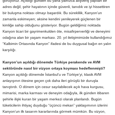
görüyoruz. Açıldığı günden bu yana yalnızca alışveriş yapılan bir
adres değil, şehir hayatının içinde güvenli, tanıdık ve iyi hissettiren
bir buluşma noktası olmayı başardık. Bu süreklilik, Kanyon’un
zamanla eskimeyen; aksine kendini yenileyerek güçlenen bir
kimliğe sahip olduğunu gösteriyor. Bugün geldiğimiz noktada
Kanyon ticari bir gayrimenkulden öte, misafirperverliği ve deneyimi
odağına alan bir yaşam markası. 20. yıl iletişimimizde kullandığımız
“Kalbimin Ortasında Kanyon” ifadesi de bu duygusal bağın en yalın
karşılığı.
Kanyon’un açıldığı dönemde Türkiye perakende ve AVM
sektöründe nasıl bir vizyon ortaya koyması hedeflenmişti?
Kanyon açıldığı dönemde İstanbul’u ve Türkiye’yi, klasik AVM
anlayışının ötesine geçen çok daha ileri görüşlü bir duruşla
tanıştırdı. O dönem için cesur sayılabilecek açık hava kurgusu,
mimarisi, marka karması ve deneyim odağıyla, ilk günden itibaren
şehirle ilişki kuran bir yaşam merkezi olarak planlandı. Bugün
tüketicilerin ihtiyaç duyduğu “üçüncü mekan” yaklaşımının izlerini
Kanyon’un ilk tasarım kararlarında görmek mümkün. Bu vizyon,