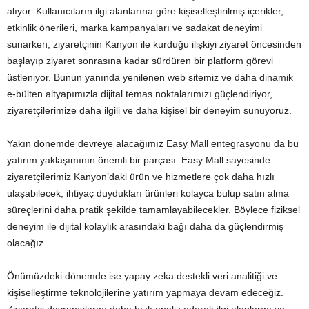
alıyor. Kullanıcıların ilgi alanlarına göre kişiselleştirilmiş içerikler,
etkinlik önerileri, marka kampanyaları ve sadakat deneyimi
sunarken; ziyaretçinin Kanyon ile kurduğu ilişkiyi ziyaret öncesinden
başlayıp ziyaret sonrasına kadar sürdüren bir platform görevi
üstleniyor. Bunun yanında yenilenen web sitemiz ve daha dinamik
e-bülten altyapımızla dijital temas noktalarımızı güçlendiriyor,
ziyaretçilerimize daha ilgili ve daha kişisel bir deneyim sunuyoruz.
Yakın dönemde devreye alacağımız Easy Mall entegrasyonu da bu
yatırım yaklaşımının önemli bir parçası. Easy Mall sayesinde
ziyaretçilerimiz Kanyon’daki ürün ve hizmetlere çok daha hızlı
ulaşabilecek, ihtiyaç duydukları ürünleri kolayca bulup satın alma
süreçlerini daha pratik şekilde tamamlayabilecekler. Böylece fiziksel
deneyim ile dijital kolaylık arasındaki bağı daha da güçlendirmiş
olacağız.
Önümüzdeki dönemde ise yapay zeka destekli veri analitiği ve
kişiselleştirme teknolojilerine yatırım yapmaya devam edeceğiz.
Ziyaretçi davranışlarını daha hızlı analiz ederek ilgi alanlarını ve