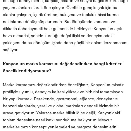
bulduğu deneyimlerin, karşılaşmaların ve sosyal bağların kurulduğu
yaşam alanları olarak öne çıkıyor. Özellikle genç kuşak için bu
alanlar çalışma, içerik üretme, buluşma ve topluluk hissi kurma
noktalarına dönüşmüş durumda. Bu dönüşümde zamanın ve
dikkatin daha kıymetli hale gelmesi de belirleyici. Kanyon’un açık
hava mimarisi, şehirle kurduğu doğal ilişki ve deneyim odaklı
yaklaşımı da bu dönüşüm içinde daha güçlü bir anlam kazanmasını
sağlıyor.
Kanyon’un marka karmasını değerlendirirken hangi kriterleri
önceliklendiriyorsunuz?
Marka karmamızı değerlendirirken önceliğimiz, Kanyon’un misafir
profiliyle uyumlu, deneyim kalitesi yüksek ve birbirini tamamlayan
bir yapı kurmak. Perakende, gastronomi, eğlence, deneyim ve
benzeri alanlarda, yerel ve global markaları dengeli biçimde bir
araya getiriyoruz. Yalnızca marka bilinirliğine değil, Kanyon’daki
toplam deneyime nasıl katkı sunduğuna bakıyoruz. Mevcut
markalarımızın konsept yenilemeleri ve mağaza deneyimlerini