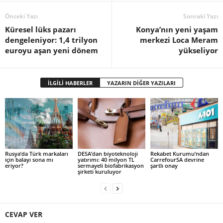
Önceki Yazı
Sonraki Yazı
Küresel lüks pazarı
Konya’nın yeni yaşam
dengeleniyor: 1,4 trilyon
merkezi Loca Meram
euroyu aşan yeni dönem
yükseliyor
İLGİLİ HABERLER
YAZARIN DİĞER YAZILARI
Rusya’da Türk markaları
DESA’dan biyoteknoloji
Rekabet Kurumu’ndan
için balayı sona mı
yatırımı: 40 milyon TL
CarrefourSA devrine
eriyor?
sermayeli biofabrikasyon
şartlı onay
şirketi kuruluyor
CEVAP VER