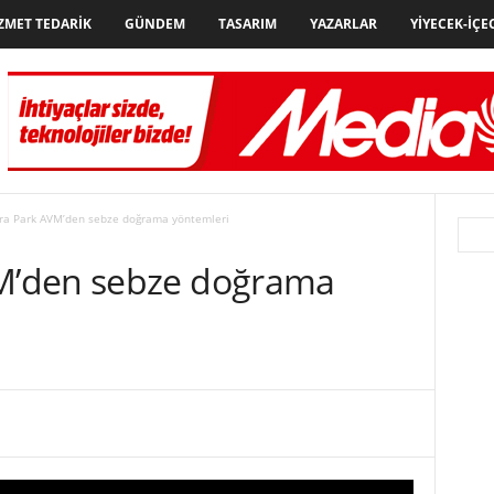
ZMET TEDARIK
GÜNDEM
TASARIM
YAZARLAR
YIYECEK-İÇE
a Park AVM’den sebze doğrama yöntemleri
M’den sebze doğrama