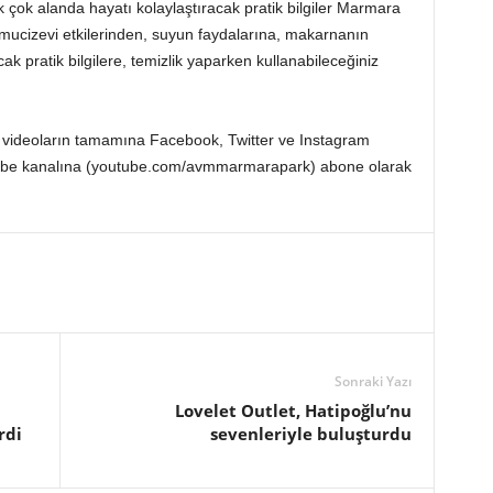
k çok alanda hayatı kolaylaştıracak pratik bilgiler Marmara
n mucizevi etkilerinden, suyun faydalarına, makarnanın
cak pratik bilgilere, temizlik yaparken kullanabileceğiniz
videoların tamamına Facebook, Twitter ve Instagram
Tube kanalına (youtube.com/avmmarmarapark) abone olarak
Sonraki Yazı
Lovelet Outlet, Hatipoğlu’nu
rdi
sevenleriyle buluşturdu