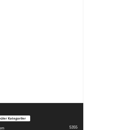
üler Kategoriler
5355
em