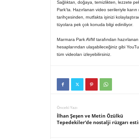
o
Sağlıktan, doğaya, temizlikten, lezzete pe
r
Park’ta. Hazırlanan video serileriyle karı
t
tarihçesinden, mutfakta işinizi kolaylaştıra
a
tüyolara pek çok konuda bilgi ediniliyor.
l
ı
Marmara Park AVM tarafından hazırlanan 
hesaplarından ulaşabileceğiniz gibi You
tüm videoları izleyebilirsiniz.
Önceki Yazı
İlhan Şeşen ve Metin Özülkü
Tepedekiler’de nostalji rüzgarı esti