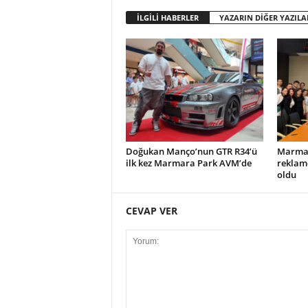
İLGİLİ HABERLER
YAZARIN DİĞER YAZILA
Doğukan Manço’nun GTR R34’ü
Marmar
ilk kez Marmara Park AVM’de
reklam
oldu
CEVAP VER