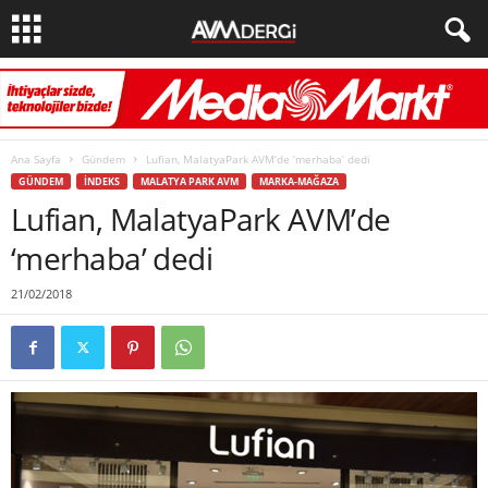
Ana Sayfa
Gündem
Lufian, MalatyaPark AVM’de ‘merhaba’ dedi
GÜNDEM
İNDEKS
MALATYA PARK AVM
MARKA-MAĞAZA
Lufian, MalatyaPark AVM’de
‘merhaba’ dedi
21/02/2018