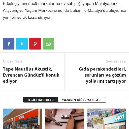
Erkek giyimin öncü markalarına ev sahipliği yapan Malatyapark
Alışveriş ve Yaşam Merkezi şimdi de Lufian ile Malatya’da alışverişe
yeni bir soluk kazandırıyor.
Önceki Yazı
Sonraki Yazı
Tepe Nautilus Akustik,
Gıda perakendecileri,
Evrencan Gündüz’ü konuk
sorunları ve çözüm
ediyor
yollarını tartışıyor
İLGİLİ HABERLER
YAZARIN DİĞER YAZILARI