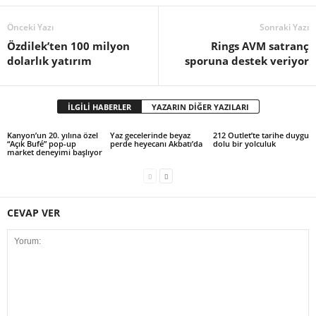
Önceki Yazı
Sonraki Yazı
Özdilek’ten 100 milyon
Rings AVM satranç
dolarlık yatırım
sporuna destek veriyor
İLGİLİ HABERLER
YAZARIN DİĞER YAZILARI
Kanyon’un 20. yılına özel
Yaz gecelerinde beyaz
212 Outlet’te tarihe duygu
“Açık Bufé” pop-up
perde heyecanı Akbatı’da
dolu bir yolculuk
market deneyimi başlıyor
CEVAP VER