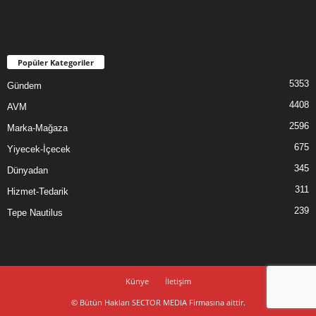
Popüler Kategoriler
5353
Gündem
4408
AVM
2596
Marka-Mağaza
675
Yiyecek-İçecek
345
Dünyadan
311
Hizmet-Tedarik
239
Tepe Nautilus
Künye
İletişim
© Bütün Hakları SECTOR MEDIA Firmasına aittir.