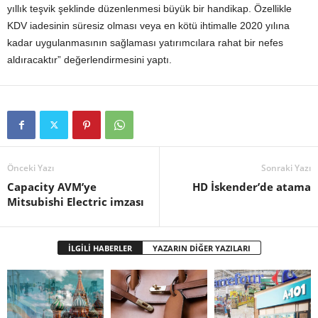
yıllık teşvik şeklinde düzenlenmesi büyük bir handikap. Özellikle
KDV iadesinin süresiz olması veya en kötü ihtimalle 2020 yılına
kadar uygulanmasının sağlaması yatırımcılara rahat bir nefes
aldıracaktır” değerlendirmesini yaptı.
Önceki Yazı
Sonraki Yazı
Capacity AVM’ye
HD İskender’de atama
Mitsubishi Electric imzası
İLGİLİ HABERLER
YAZARIN DİĞER YAZILARI