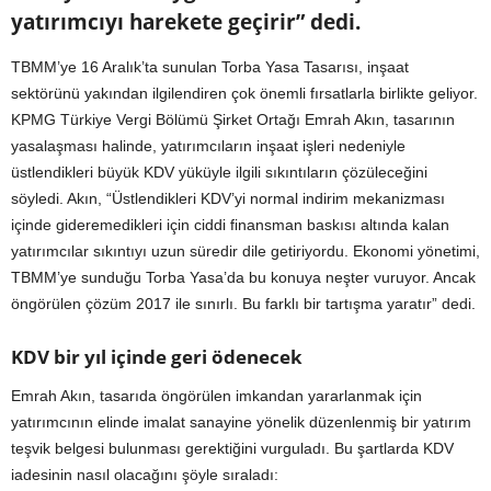
yatırımcıyı harekete geçirir” dedi.
TBMM’ye 16 Aralık’ta sunulan Torba Yasa Tasarısı, inşaat
sektörünü yakından ilgilendiren çok önemli fırsatlarla birlikte geliyor.
KPMG Türkiye Vergi Bölümü Şirket Ortağı Emrah Akın, tasarının
yasalaşması halinde, yatırımcıların inşaat işleri nedeniyle
üstlendikleri büyük KDV yüküyle ilgili sıkıntıların çözüleceğini
söyledi. Akın, “Üstlendikleri KDV’yi normal indirim mekanizması
içinde gideremedikleri için ciddi finansman baskısı altında kalan
yatırımcılar sıkıntıyı uzun süredir dile getiriyordu. Ekonomi yönetimi,
TBMM’ye sunduğu Torba Yasa’da bu konuya neşter vuruyor. Ancak
öngörülen çözüm 2017 ile sınırlı. Bu farklı bir tartışma yaratır” dedi.
KDV bir yıl içinde geri ödenecek
Emrah Akın, tasarıda öngörülen imkandan yararlanmak için
yatırımcının elinde imalat sanayine yönelik düzenlenmiş bir yatırım
teşvik belgesi bulunması gerektiğini vurguladı. Bu şartlarda KDV
iadesinin nasıl olacağını şöyle sıraladı: