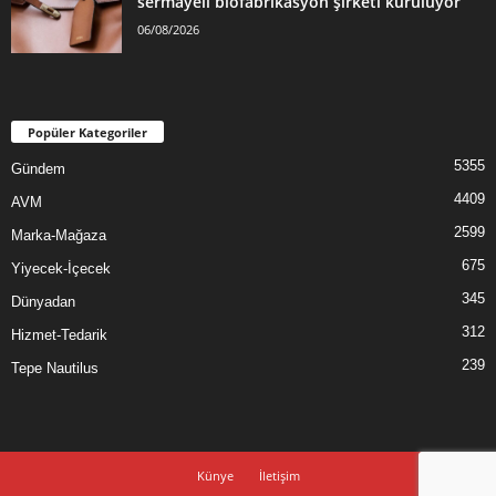
sermayeli biofabrikasyon şirketi kuruluyor
06/08/2026
Popüler Kategoriler
5355
Gündem
4409
AVM
2599
Marka-Mağaza
675
Yiyecek-İçecek
345
Dünyadan
312
Hizmet-Tedarik
239
Tepe Nautilus
Künye
İletişim