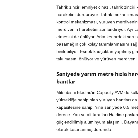
Tahrik zinciri emniyet cihazı, tahrik zincir
hareketini durduruyor. Tahrik mekanizması
kontrol mekanizması, yürüyen merdivenin
merdivenin hareketini sonlandırıyor. Ayrı
etmesini de önlüyor. Arka kenardaki sarı sını
basamağın çok kolay tanımlanmasını sağl
binilebiliyor. Esnek kauçuktan yapılmış gi
takılmasını önlüyor ve yürüyen merdiveni ço
Saniyede yarım metre hızla hare
bantlar
Mitsubishi Electric’in Capacity AVM’de
yüksekliğe sahip olan yürüyen bantları da 
kapasitesine sahip. Yine saniyede 0,5 met
derece. Yan ve alt tarafları Hairline pasla
güçlendirilmiş alüminyum alaşımlı. Dayanıklı
olarak tasarlanmış durumda.