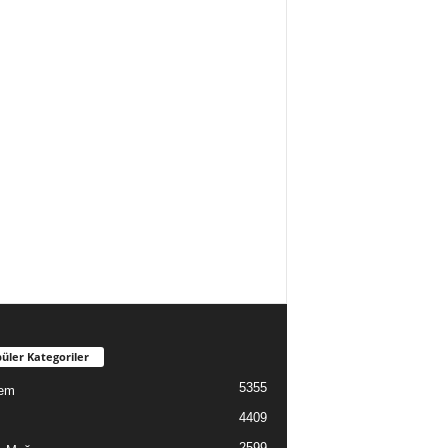
üler Kategoriler
5355
em
4409
2599