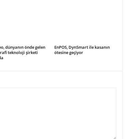
eo, dünyanın önde gelen
EnPOS, DynSmart ile kasanın
rafi teknoloji şirketi
ötesine geçiyor
da