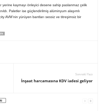
 yerine kaymayı önleyici desene sahip paslanmaz çelik
ıldı. Paletler ise güçlendirilmiş alüminyum alaşımlı
y AVM’nin yürüyen bantları sessiz ve titreşimsiz bir
EN
Sonraki Yazı
İnşaat harcamasına KDV iadesi geliyor
RI