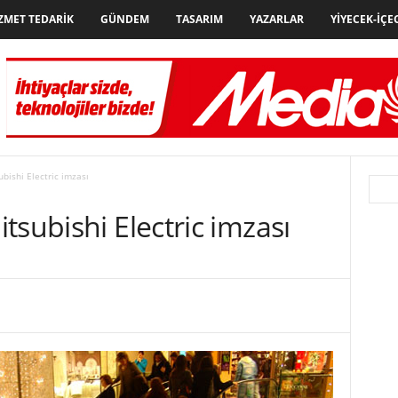
ZMET TEDARIK
GÜNDEM
TASARIM
YAZARLAR
YIYECEK-İÇE
bishi Electric imzası
tsubishi Electric imzası