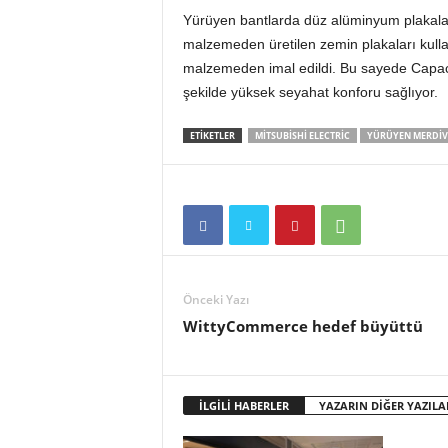
Yürüyen bantlarda düz alüminyum plakalar
malzemeden üretilen zemin plakaları kullan
malzemeden imal edildi. Bu sayede Capacit
şekilde yüksek seyahat konforu sağlıyor.
ETİKETLER
MITSUBISHI ELECTRIC
YÜRÜYEN MERDIV
Önceki Yazı
WittyCommerce hedef büyüttü
İLGİLİ HABERLER
YAZARIN DİĞER YAZILA