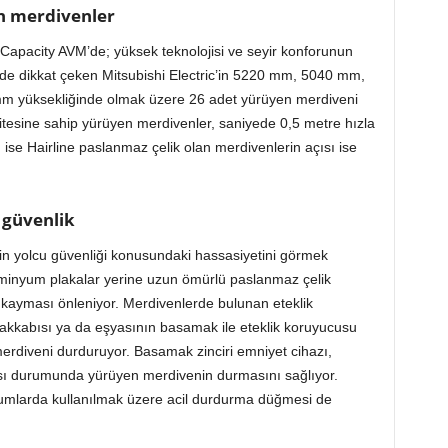
en merdivenler
Capacity AVM’de; yüksek teknolojisi ve seyir konforunun
le de dikkat çeken Mitsubishi Electric’in 5220 mm, 5040 mm,
yüksekliğinde olmak üzere 26 adet yürüyen merdiveni
asitesine sahip yürüyen merdivenler, saniyede 0,5 metre hızla
fı ise Hairline paslanmaz çelik olan merdivenlerin açısı ise
 güvenlik
’in yolcu güvenliği konusundaki hassasiyetini görmek
inyum plakalar yerine uzun ömürlü paslanmaz çelik
n kayması önleniyor. Merdivenlerde bulunan eteklik
yakkabısı ya da eşyasının basamak ile eteklik koruyucusu
diveni durduruyor. Basamak zinciri emniyet cihazı,
sı durumunda yürüyen merdivenin durmasını sağlıyor.
umlarda kullanılmak üzere acil durdurma düğmesi de