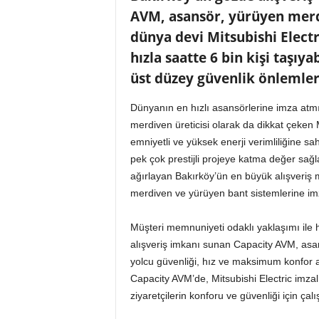
o
AVM, asansör, yürüyen merdi
r
dünya devi Mitsubishi Electr
t
a
hızla saatte 6 bin kişi taşı
l
üst düzey güvenlik önlemleri
ı
Dünyanın en hızlı asansörlerine imza atmı
merdiven üreticisi olarak da dikkat çeken Mit
emniyetli ve yüksek enerji verimliliğine sa
pek çok prestijli projeye katma değer sağla
ağırlayan Bakırköy’ün en büyük alışveriş
merdiven ve yürüyen bant sistemlerine imz
Müşteri memnuniyeti odaklı yaklaşımı ile hu
alışveriş imkanı sunan Capacity AVM, asan
yolcu güvenliği, hız ve maksimum konfor an
Capacity AVM’de, Mitsubishi Electric imza
ziyaretçilerin konforu ve güvenliği için çalı