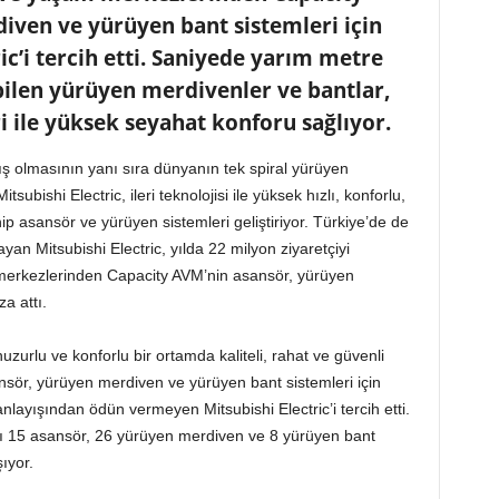
ven ve yürüyen bant sistemleri için
ic’i tercih etti. Saniyede yarım metre
yabilen yürüyen merdivenler ve bantlar,
 ile yüksek seyahat konforu sağlıyor.
ş olmasının yanı sıra dünyanın tek spiral yürüyen
subishi Electric, ileri teknolojisi ile yüksek hızlı, konforlu,
hip asansör ve yürüyen sistemleri geliştiriyor. Türkiye’de de
yan Mitsubishi Electric, yılda 22 milyon ziyaretçiyi
 merkezlerinden Capacity AVM’nin asansör, yürüyen
a attı.
zurlu ve konforlu bir ortamda kaliteli, rahat ve güvenli
sör, yürüyen merdiven ve yürüyen bant sistemleri için
layışından ödün vermeyen Mitsubishi Electric’i tercih etti.
lı 15 asansör, 26 yürüyen merdiven ve 8 yürüyen bant
şıyor.