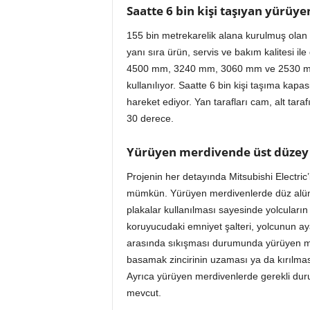
Saatte 6 bin kişi taşıyan yürüy
155 bin metrekarelik alana kurulmuş olan 
yanı sıra ürün, servis ve bakım kalitesi i
4500 mm, 3240 mm, 3060 mm ve 2530 mm 
kullanılıyor. Saatte 6 bin kişi taşıma kap
hareket ediyor. Yan tarafları cam, alt tara
30 derece.
Yürüyen merdivende üst düzey
Projenin her detayında Mitsubishi Electric
mümkün. Yürüyen merdivenlerde düz alüm
plakalar kullanılması sayesinde yolcuları
koruyucudaki emniyet şalteri, yolcunun a
arasında sıkışması durumunda yürüyen mer
basamak zincirinin uzaması ya da kırılma
Ayrıca yürüyen merdivenlerde gerekli dur
mevcut.