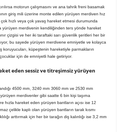
i kırılırsa motorun çalışmasını ve ana tahrik freni basamak
nın giriş mili üzerine monte edilen yürüyen merdiven hız
 çok hızlı veya çok yavaş hareket etmesi durumunda
ca yürüyen merdivenin kendiliğinden ters yönde hareket
r çizgisi ve her iki taraftaki sarı güvenlik şeritleri her bir
ıyor, bu sayede yürüyen merdivene emniyetle ve kolayca
riş koruyucuları, küpeştenin hareketiyle parmakların
cuklar için de emniyetli hale getiriyor.
ket eden sessiz ve titreşimsiz yürüyen
 kullandığı 4500 mm, 3240 mm 3060 mm ve 2530 mm
yürüyen merdivenler gibi saatte 6 bin kişi taşıma
re hızla hareket eden yürüyen bantların açısı ise 12
nmaz çelikle kaplı olan yürüyen bantların tarak kısmı
lığı arttırmak için her bir tarağın diş kalınlığı ise 3,2 mm