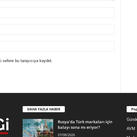
i sefere bu tarayıcıya kaydet.
DAHA FAZLA HABER
Pop
Günd
Rusya’da Türk markaları için
balayı sona mı eriyor?
AVM
07/08/2026