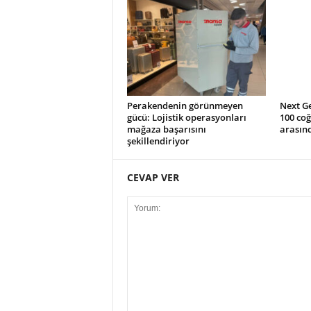
Perakendenin görünmeyen
Next G
gücü: Lojistik operasyonları
100 coğ
mağaza başarısını
arasın
şekillendiriyor
CEVAP VER