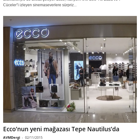
Cüceler”i izleyen sinemaseverlere sürpriz...
Ecco’nun yeni mağazası Tepe Nautilus’da
AVMDergi
-
02/11/2015