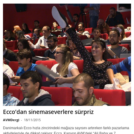
Ecco’dan sinemaseverlere sürpriz
AVMDergi
-
18/11/2015
Danimarkalı Ecco hızla zincirindeki mağaza sayısını artırırken farklı pazarlama
aktiviteleriyle de dikkat çekiyor. Ecco, Kanyon AVM’deki “Ali Baba ve 7