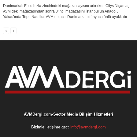
Danimarkalı Ecco hızla zincirindeki mağaza sayısını artırırken Citys Nişantaşı
AVM’deki mağazasından sonra 8’inci mağazasını İstanbul’un Anadolu
Yakas’ında Tepe Nautilus AVM’de açtı. Danimarkalı dünyaca ünlü ayakkabı...
AVMDergi.com-Sector Media Bilişim Hizmetleri
Bizimle iletişime geç:
info@avmdergi.com