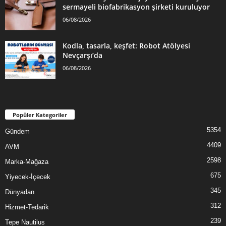
sermayeli biofabrikasyon şirketi kuruluyor
06/08/2026
Kodla, tasarla, keşfet: Robot Atölyesi
Nevçarşı’da
06/08/2026
Popüler Kategoriler
5354
Gündem
4409
AVM
2598
Marka-Mağaza
675
Yiyecek-İçecek
345
Dünyadan
312
Hizmet-Tedarik
239
Tepe Nautilus