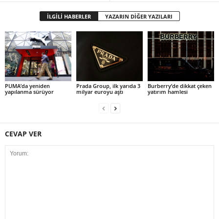
İLGİLİ HABERLER
YAZARIN DİĞER YAZILARI
PUMA’da yeniden
Prada Group, ilk yarıda 3
Burberry’de dikkat çeken
yapılanma sürüyor
milyar euroyu aştı
yatırım hamlesi
CEVAP VER