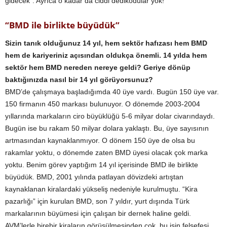
gidecek”. Ayrıca o kadar da ciddi dedikodular yok!
“BMD ile birlikte büyüdük”
Sizin tanık olduğunuz 14 yıl, hem sektör hafızası hem BMD
hem de kariyeriniz açısından oldukça önemli. 14 yılda hem
sektör hem BMD nereden nereye geldi? Geriye dönüp
baktığınızda nasıl bir 14 yıl görüyorsunuz?
BMD’de çalışmaya başladığımda 40 üye vardı. Bugün 150 üye var.
150 firmanın 450 markası bulunuyor. O dönemde 2003-2004
yıllarında markaların ciro büyüklüğü 5-6 milyar dolar civarındaydı.
Bugün ise bu rakam 50 milyar dolara yaklaştı. Bu, üye sayısının
artmasından kaynaklanmıyor. O dönem 150 üye de olsa bu
rakamlar yoktu, o dönemde zaten BMD üyesi olacak çok marka
yoktu. Benim görev yaptığım 14 yıl içerisinde BMD ile birlikte
büyüdük. BMD, 2001 yılında patlayan dövizdeki artıştan
kaynaklanan kiralardaki yükseliş nedeniyle kurulmuştu. “Kira
pazarlığı” için kurulan BMD, son 7 yıldır, yurt dışında Türk
markalarının büyümesi için çalışan bir dernek haline geldi.
AVM’lerle birebir kiraların görüşülmesinden çok, bu işin felsefesi