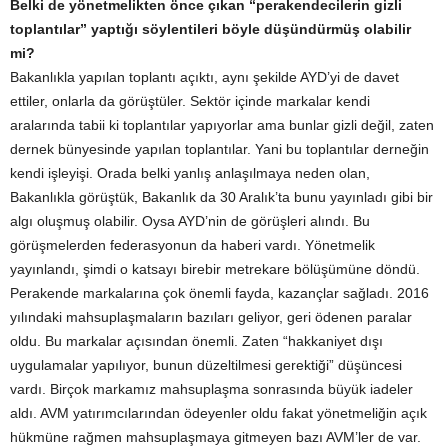
Belki de yönetmelikten önce çıkan “perakendecilerin gizli
toplantılar” yaptığı söylentileri böyle düşündürmüş olabilir
mi?
Bakanlıkla yapılan toplantı açıktı, aynı şekilde AYD’yi de davet
ettiler, onlarla da görüştüler. Sektör içinde markalar kendi
aralarında tabii ki toplantılar yapıyorlar ama bunlar gizli değil, zaten
dernek bünyesinde yapılan toplantılar. Yani bu toplantılar derneğin
kendi işleyişi. Orada belki yanlış anlaşılmaya neden olan,
Bakanlıkla görüştük, Bakanlık da 30 Aralık’ta bunu yayınladı gibi bir
algı oluşmuş olabilir. Oysa AYD’nin de görüşleri alındı. Bu
görüşmelerden federasyonun da haberi vardı. Yönetmelik
yayınlandı, şimdi o katsayı birebir metrekare bölüşümüne döndü.
Perakende markalarına çok önemli fayda, kazançlar sağladı. 2016
yılındaki mahsuplaşmaların bazıları geliyor, geri ödenen paralar
oldu. Bu markalar açısından önemli. Zaten “hakkaniyet dışı
uygulamalar yapılıyor, bunun düzeltilmesi gerektiği” düşüncesi
vardı. Birçok markamız mahsuplaşma sonrasında büyük iadeler
aldı. AVM yatırımcılarından ödeyenler oldu fakat yönetmeliğin açık
hükmüne rağmen mahsuplaşmaya gitmeyen bazı AVM’ler de var.