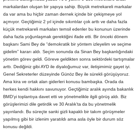
markalardan oluşan bir yapıya sahip. Büyük metrekareli markalar
da var ama bu hiçbir zaman dernek içinde bir çekişmeye yol
açmıyor. Geçtiğimiz 2 yıl içinde sıkıntılar çok arttı ve daha fazla
küçük metrekareli markaları temsil edenler bu konunun üzerinde
daha fazla yoğunlaşmak gerektiğini ifade etti. Bir önceki dönem
başkanı Sami Bey de “demokratik bir yöntem izleyelim ve seçime
gidelim” kararı aldı. Seçim sonunda da Sinan Bey başkanlığındaki
yönetim görev geldi. Göreve geldikten sonra sektördeki tartışmalar
arttı. Dediğiniz gibi AYD ile diyaloğumuz var, iletişimimiz gayet iyi.
Genel Sekreterler düzeyinde Günöz Bey ile sürekli görüşüyoruz.
Ama kira ve ortak alan giderleri konusu bambaşka. Orada da
herkes kendi hakkını savunuyor. Geçtiğimiz aralık ayında bakanlık
BMD’yi toplantıya davet etti ve yönetmelikle ilgili görüş aldı. Biz
görüşlerimizi dile getirdik ve 30 Aralık’ta da bu yönetmelik
yayınlandı. Bu süreçte sanki gizli kapaklı bir takım görüşmeler
yapılmış gibi bir izlenim yaratıldı ama asla öyle bir durum söz
konusu değildi.