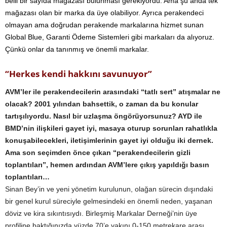
belli bir sayıda mağazası bulunması gerekiyordu. Ama şu anda tek
mağazası olan bir marka da üye olabiliyor. Ayrıca perakendeci
olmayan ama doğrudan perakende markalarına hizmet sunan
Global Blue, Garanti Ödeme Sistemleri gibi markaları da alıyoruz.
Çünkü onlar da tanınmış ve önemli markalar.
“Herkes kendi hakkını savunuyor”
AVM’ler ile perakendecilerin arasındaki “tatlı sert” atışmalar ne
olacak? 2001 yılından bahsettik, o zaman da bu konular
tartışılıyordu. Nasıl bir uzlaşma öngörüyorsunuz? AYD ile
BMD’nin ilişkileri gayet iyi, masaya oturup sorunları rahatlıkla
konuşabilecekleri, iletişimlerinin gayet iyi olduğu iki dernek.
Ama son seçimden önce çıkan “perakendecilerin gizli
toplantıları”, hemen ardından AVM’lere çıkış yapıldığı basın
toplantıları…
Sinan Bey’in ve yeni yönetim kurulunun, olağan sürecin dışındaki
bir genel kurul süreciyle gelmesindeki en önemli neden, yaşanan
döviz ve kira sıkıntısıydı. Birleşmiş Markalar Derneği’nin üye
profiline baktığınızda yüzde 70’e yakını 0-150 metrekare arası