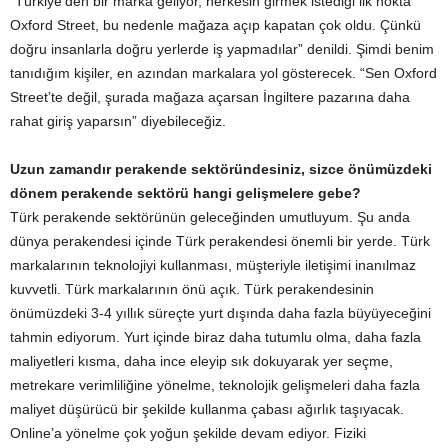
“Türkiye’den bir marka geliyor, herkesin girmek istediği ilk nokta
Oxford Street, bu nedenle mağaza açıp kapatan çok oldu. Çünkü
doğru insanlarla doğru yerlerde iş yapmadılar” denildi. Şimdi benim
tanıdığım kişiler, en azından markalara yol gösterecek. “Sen Oxford
Street’te değil, şurada mağaza açarsan İngiltere pazarına daha
rahat giriş yaparsın” diyebileceğiz.
Uzun zamandır perakende sektöründesiniz, sizce önümüzdeki
dönem perakende sektörü hangi gelişmelere gebe?
Türk perakende sektörünün geleceğinden umutluyum. Şu anda
dünya perakendesi içinde Türk perakendesi önemli bir yerde. Türk
markalarının teknolojiyi kullanması, müşteriyle iletişimi inanılmaz
kuvvetli. Türk markalarının önü açık. Türk perakendesinin
önümüzdeki 3-4 yıllık süreçte yurt dışında daha fazla büyüyeceğini
tahmin ediyorum. Yurt içinde biraz daha tutumlu olma, daha fazla
maliyetleri kısma, daha ince eleyip sık dokuyarak yer seçme,
metrekare verimliliğine yönelme, teknolojik gelişmeleri daha fazla
maliyet düşürücü bir şekilde kullanma çabası ağırlık taşıyacak.
Online’a yönelme çok yoğun şekilde devam ediyor. Fiziki