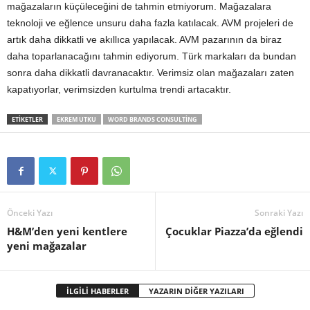
mağazaların küçüleceğini de tahmin etmiyorum. Mağazalara
teknoloji ve eğlence unsuru daha fazla katılacak. AVM projeleri de
artık daha dikkatli ve akıllıca yapılacak. AVM pazarının da biraz
daha toparlanacağını tahmin ediyorum. Türk markaları da bundan
sonra daha dikkatli davranacaktır. Verimsiz olan mağazaları zaten
kapatıyorlar, verimsizden kurtulma trendi artacaktır.
ETİKETLER
EKREM UTKU
WORD BRANDS CONSULTING
Önceki Yazı
Sonraki Yazı
H&M’den yeni kentlere
Çocuklar Piazza’da eğlendi
yeni mağazalar
İLGİLİ HABERLER
YAZARIN DİĞER YAZILARI