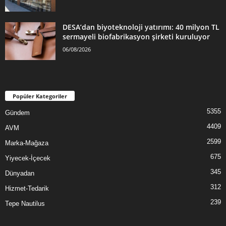
DESA’dan biyoteknoloji yatırımı: 40 milyon TL
sermayeli biofabrikasyon şirketi kuruluyor
06/08/2026
Popüler Kategoriler
5355
Gündem
4409
AVM
2599
Marka-Mağaza
675
Yiyecek-İçecek
345
Dünyadan
312
Hizmet-Tedarik
239
Tepe Nautilus