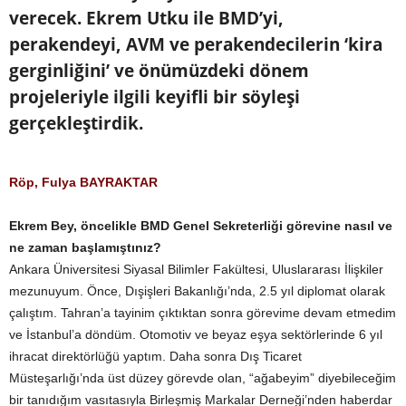
verecek. Ekrem Utku ile BMD’yi,
perakendeyi, AVM ve perakendecilerin ‘kira
gerginliğini’ ve önümüzdeki dönem
projeleriyle ilgili keyifli bir söyleşi
gerçekleştirdik.
Röp, Fulya BAYRAKTAR
Ekrem Bey, öncelikle BMD Genel Sekreterliği görevine nasıl ve
ne zaman başlamıştınız?
Ankara Üniversitesi Siyasal Bilimler Fakültesi, Uluslararası İlişkiler
mezunuyum. Önce, Dışişleri Bakanlığı’nda, 2.5 yıl diplomat olarak
çalıştım. Tahran’a tayinim çıktıktan sonra görevime devam etmedim
ve İstanbul’a döndüm. Otomotiv ve beyaz eşya sektörlerinde 6 yıl
ihracat direktörlüğü yaptım. Daha sonra Dış Ticaret
Müsteşarlığı’nda üst düzey görevde olan, “ağabeyim” diyebileceğim
bir tanıdığım vasıtasıyla Birleşmiş Markalar Derneği’nden haberdar