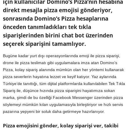
için kullanıcılar Domino’s Pizza’nın hesabına
direkt mesajla pizza emojisi gönderiyor,
sonrasında Domino’s Pizza hesaplarına
önceden tanımladıkları tek tıkla
siparişlerinden birini chat bot üzerinden
seçerek siparişini tamamlıyor.
Bugüne kadar yurt dışı operasyonlarında emoji ile pizza siparişi,
drone ile pizza teslimatı gibi uygulamalara imza atan Domino’s
Pizza, kolay sipariş alanında mümkün olan her yöntemi kullanarak
pizza severlerin hayatına lezzet ve keyif katıyor. Yaz aylarında
Türkiye’de tanıttığı, tüm dijital platformlarda kullanılabilen Tek Tıkla
Sipariş ile, düşünce hızında pizza siparişini hayatımıza sokan
marka, şimdi de bu özelliği Facebook Messenger üzerinden pizza
söylemeyi mümkün kılan uygulamasıyla birleştiriyor ve hızlı servis
pazarına yepyeni bir soluk daha getirmeye hazırlanıyor.
Pizza emojisini gönder, kolay siparişi ver, takibi