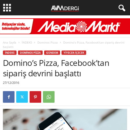
Ana Sayfa
İNDEKS
Dominos Pizza
Domino’s Pizza, Facebook’tan sipariş devrini
başlattı
İNDEKS
DOMINOS PIZZA
GÜNDEM
YIYECEK-İÇECEK
Domino’s Pizza, Facebook’tan
sipariş devrini başlattı
27/12/2016