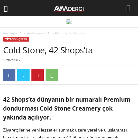
Ana Sayfa
Yiyecek-İçecek
Cold Stone, 42 Shops’ta
YIYECEK-İÇECEK
Cold Stone, 42 Shops’ta
17/02/2017
42 Shops’ta dünyanın bir numaralı Premium
dondurması Cold Stone Creamery çok
yakında açılıyor.
Ziyaretçilerine yeni lezzetler sunmak üzere yerel ve uluslararası
birçok markayla anlaşma yapan 42 Shops, dünyanın birçok