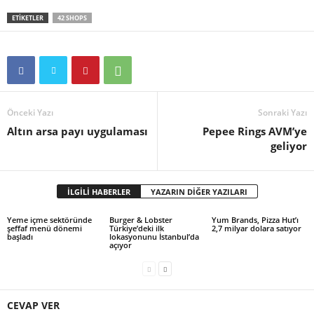
ETİKETLER
42 SHOPS
Önceki Yazı
Sonraki Yazı
Altın arsa payı uygulaması
Pepee Rings AVM’ye
geliyor
İLGİLİ HABERLER
YAZARIN DİĞER YAZILARI
Yeme içme sektöründe
Burger & Lobster
Yum Brands, Pizza Hut’ı
şeffaf menü dönemi
Türkiye’deki ilk
2,7 milyar dolara satıyor
başladı
lokasyonunu İstanbul’da
açıyor
CEVAP VER