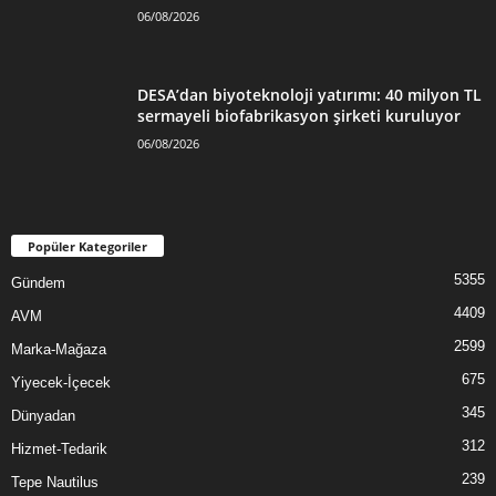
06/08/2026
DESA’dan biyoteknoloji yatırımı: 40 milyon TL
sermayeli biofabrikasyon şirketi kuruluyor
06/08/2026
Popüler Kategoriler
5355
Gündem
4409
AVM
2599
Marka-Mağaza
675
Yiyecek-İçecek
345
Dünyadan
312
Hizmet-Tedarik
239
Tepe Nautilus