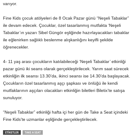
varıyor.
Fine Kids çocuk atölyeleri de 8 Ocak Pazar günü “Neşeli Tabaklar”
ile devam edecek. Çocuklar, özel tasarlanmış mutfakta ‘Neşeli
Tabaklar’ın yazarı Sibel Güngör eşliğinde hazırlayacakları tabaklar
ile eğlenirken sağlıklı beslenme alışkanlığını keyifli şekilde
öğrenecekler.
4- 11 yaş arası çocukların katılabileceği ‘Neşeli Tabaklar’ etkinliği
pazar günü iki seans olarak gerçekleştirilecek. Yarım saat sürecek
etkinliğin ilk seansı 13.30’da, ikinci seansı ise 14.30’da başlayacak.
Çocukların özel tasarlanmış aşçı şapkası ve önlüğü ile kendi
mutfaklarının aşçıları olacakları etkinliğin biletleri Biletix’te satışa
sunuluyor.
“Neşeli Tabaklar” etkinliği hafta içi her gün de Take a Seat içindeki
Fine Kids’te uzmanlar eşliğinde gerçekleştirilecek.
ETİKETLER
TAKE A SEAT