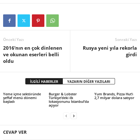
Önceki Yazı
Sonraki Yazı
2016’nın en çok dinlenen
Rusya yeni yıla rekorla
ve okunan eserleri belli
girdi
oldu
İLGİLİ HABERLER
YAZARIN DİĞER YAZILARI
Yeme içme sektöründe
Burger & Lobster
Yum Brands, Pizza Hut’ı
şeffaf menü dönemi
Türkiye’deki ilk
2,7 milyar dolara satıyor
başladı
lokasyonunu İstanbul’da
açıyor
CEVAP VER