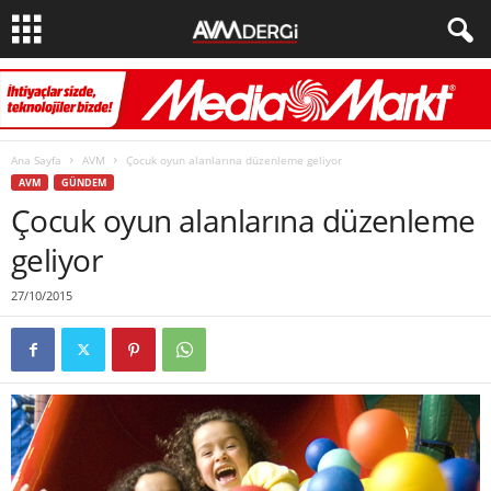
Ana Sayfa
AVM
Çocuk oyun alanlarına düzenleme geliyor
AVM
GÜNDEM
Çocuk oyun alanlarına düzenleme
geliyor
27/10/2015