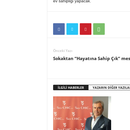
ev sahipliği yapacak.
o
r
t
a
l
ı
Önceki Yazı
Sokaktan “Hayatına Sahip Çık” mes
İLGİLİ HABERLER
YAZARIN DİĞER YAZILA