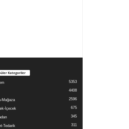
üler Kategoriler
5353
em
4408
2596
a-Mağaza
675
ek-İçecek
345
adan
311
t-Tedarik