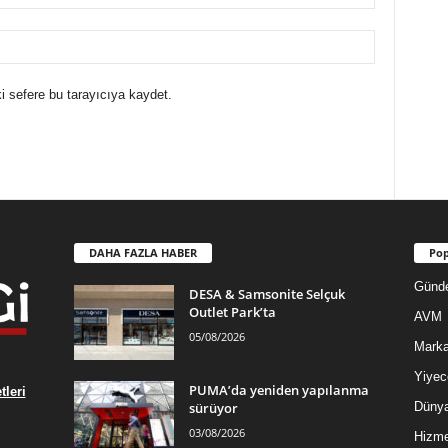
i sefere bu tarayıcıya kaydet.
DAHA FAZLA HABER
Pop
Günd
DESA & Samsonite Selçuk
Outlet Park’ta
AVM
05/08/2026
Mark
Yiyec
PUMA’da yeniden yapılanma
leri
sürüyor
Düny
03/08/2026
Hizme