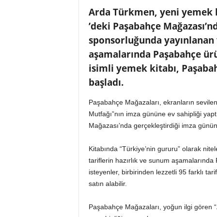
n
Arda Türkmen, yeni yemek 
A
’deki Paşabahçe Mağazası’nd
V
M
sponsorluğunda yayınlanan v
v
aşamalarında Paşabahçe ürün
e
isimli yemek kitabı, Paşaba
P
e
başladı.
r
a
Paşabahçe Mağazaları, ekranların sevilen
k
Mutfağı”nın imza gününe ev sahipliği ya
e
Mağazası’nda gerçekleştirdiği imza gününde
n
d
Kitabında “Türkiye’nin gururu” olarak nit
e
H
tariflerin hazırlık ve sunum aşamalarında 
a
isteyenler, birbirinden lezzetli 95 farklı 
b
satın alabilir.
e
r
Paşabahçe Mağazaları, yoğun ilgi gören 
P