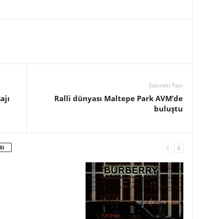
Sonraki Yazı
ajı
Ralli dünyası Maltepe Park AVM’de
buluştu
RI