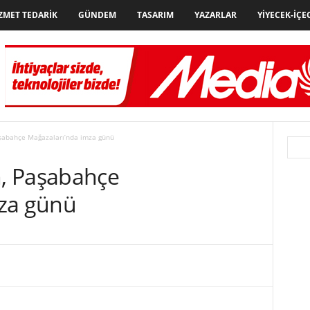
ZMET TEDARIK
GÜNDEM
TASARIM
YAZARLAR
YIYECEK-İÇE
şabahçe Mağazaları’nda imza günü
, Paşabahçe
mza günü