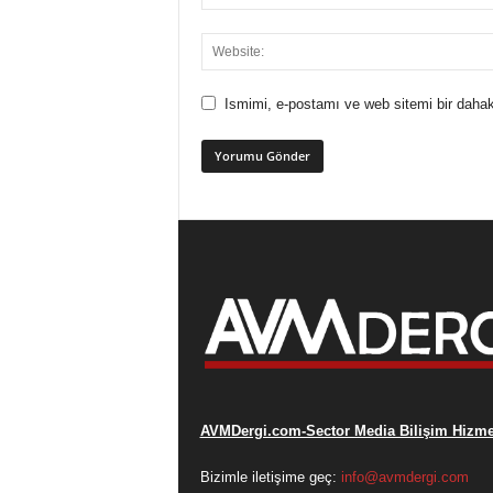
Ismimi, e-postamı ve web sitemi bir dahak
AVMDergi.com-Sector Media Bilişim Hizmet
Bizimle iletişime geç:
info@avmdergi.com