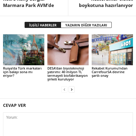
Marmara Park AVM’de
boykotuna hazırlanıyor
İLGİLİ HABERLER
YAZARIN DİĞER YAZILARI
Rusya’da Türk markaları
DESA’dan biyoteknoloji
Rekabet Kurumu’ndan
için balayı sona mı
yatırımı: 40 milyon TL
CarrefourSA devrine
eriyor?
sermayeli biofabrikasyon
şartlı onay
şirketi kuruluyor
CEVAP VER