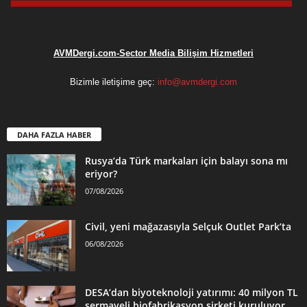
AVMDergi.com-Sector Media Bilişim Hizmetleri
Bizimle iletişime geç:
info@avmdergi.com
DAHA FAZLA HABER
Rusya’da Türk markaları için balayı sona mı
eriyor?
07/08/2026
Civil, yeni mağazasıyla Selçuk Outlet Park’ta
06/08/2026
DESA’dan biyoteknoloji yatırımı: 40 milyon TL
sermayeli biofabrikasyon şirketi kuruluyor