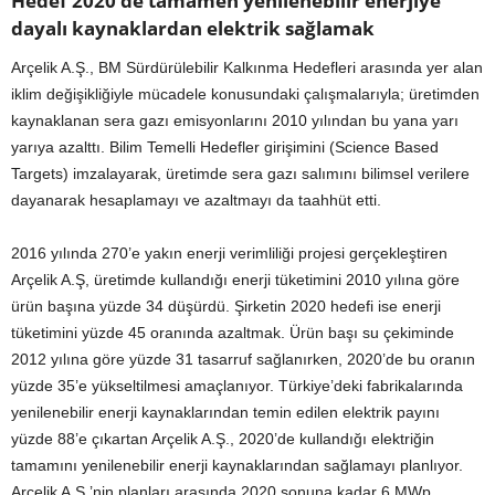
Hedef 2020’de tamamen yenilenebilir enerjiye
dayalı kaynaklardan elektrik sağlamak
Arçelik A.Ş., BM Sürdürülebilir Kalkınma Hedefleri arasında yer alan
iklim değişikliğiyle mücadele konusundaki çalışmalarıyla; üretimden
kaynaklanan sera gazı emisyonlarını 2010 yılından bu yana yarı
yarıya azalttı. Bilim Temelli Hedefler girişimini (Science Based
Targets) imzalayarak, üretimde sera gazı salımını bilimsel verilere
dayanarak hesaplamayı ve azaltmayı da taahhüt etti.
2016 yılında 270’e yakın enerji verimliliği projesi gerçekleştiren
Arçelik A.Ş, üretimde kullandığı enerji tüketimini 2010 yılına göre
ürün başına yüzde 34 düşürdü. Şirketin 2020 hedefi ise enerji
tüketimini yüzde 45 oranında azaltmak. Ürün başı su çekiminde
2012 yılına göre yüzde 31 tasarruf sağlanırken, 2020’de bu oranın
yüzde 35’e yükseltilmesi amaçlanıyor. Türkiye’deki fabrikalarında
yenilenebilir enerji kaynaklarından temin edilen elektrik payını
yüzde 88’e çıkartan Arçelik A.Ş., 2020’de kullandığı elektriğin
tamamını yenilenebilir enerji kaynaklarından sağlamayı planlıyor.
Arçelik A.Ş.’nin planları arasında 2020 sonuna kadar 6 MWp