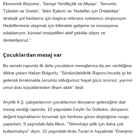
Ekonomik Büyüme’, ‘Sanayi Yenilikçilik ve Altyapı’, ‘Sorumlu
Tüketim ve Üretim’, ‘İklim Eylemi’ ve ‘Hedefler için Ortaklıklar’
stratejik yol haritamız için başlıca referans noktamızı oluşturuyor.
Hedeflerimize ulaşmak için bilimdeki gelişime ve inovasyona
odaklanıyor, küresel inisiyatifleri aktif şekilde izliyor ve
destekliyoruz.”
Çocuklardan mesaj var
Bu seneki raporda ilk defa çocukların mesajlarına da yer verildiğine
dikkat çeken Hakan Bulgurlu, “Sürdürülebilirlik Raporu’muzda iyi bir
gelecek bırakmakla sorumlu olduğumuz hayal gücü sınırsız, yarının
umut dolu büyüklerinden ilham aldık” dedi.
Arçelik A.Ş. çalışanlarının çocuklarının dünyanın geleceğine dair
mesaj verdiği raporda; 10 yaşındaki Ceylin Su Gültekin, dünyanın
değerli kaynaklarını korumak için herkese görev düştüğüne vurgu
yaparken, 9 yaşındaki Ada Altun, “Teknolojiyi iyilik için daha çok
kullanmalıyız” diyor. 10 yaşındaki Arda Turan’ın hayalinde “Enerjinin