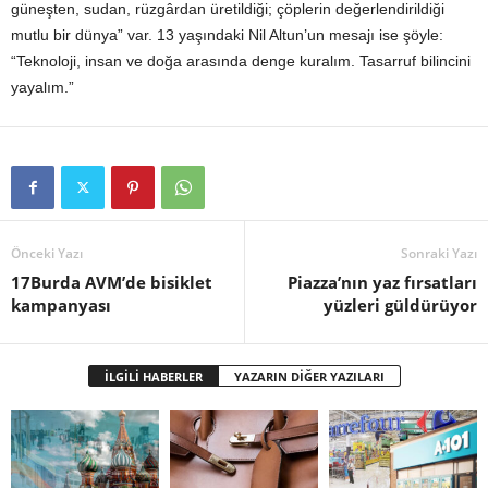
güneşten, sudan, rüzgârdan üretildiği; çöplerin değerlendirildiği
mutlu bir dünya” var. 13 yaşındaki Nil Altun’un mesajı ise şöyle:
“Teknoloji, insan ve doğa arasında denge kuralım. Tasarruf bilincini
yayalım.”
Önceki Yazı
Sonraki Yazı
17Burda AVM’de bisiklet
Piazza’nın yaz fırsatları
kampanyası
yüzleri güldürüyor
İLGİLİ HABERLER
YAZARIN DİĞER YAZILARI