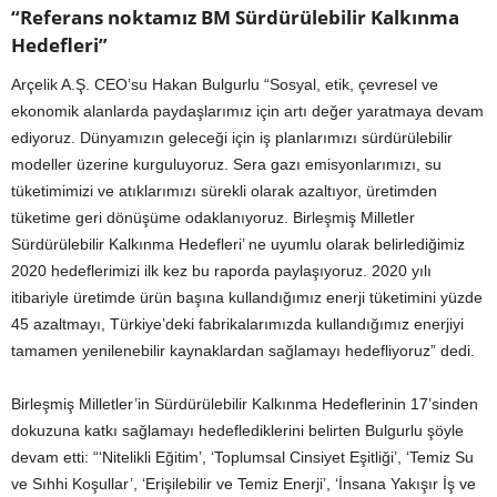
“Referans noktamız BM Sürdürülebilir Kalkınma
Hedefleri”
Arçelik A.Ş. CEO’su Hakan Bulgurlu “Sosyal, etik, çevresel ve
ekonomik alanlarda paydaşlarımız için artı değer yaratmaya devam
ediyoruz. Dünyamızın geleceği için iş planlarımızı sürdürülebilir
modeller üzerine kurguluyoruz. Sera gazı emisyonlarımızı, su
tüketimimizi ve atıklarımızı sürekli olarak azaltıyor, üretimden
tüketime geri dönüşüme odaklanıyoruz. Birleşmiş Milletler
Sürdürülebilir Kalkınma Hedefleri’ ne uyumlu olarak belirlediğimiz
2020 hedeflerimizi ilk kez bu raporda paylaşıyoruz. 2020 yılı
itibariyle üretimde ürün başına kullandığımız enerji tüketimini yüzde
45 azaltmayı, Türkiye’deki fabrikalarımızda kullandığımız enerjiyi
tamamen yenilenebilir kaynaklardan sağlamayı hedefliyoruz” dedi.
Birleşmiş Milletler’in Sürdürülebilir Kalkınma Hedeflerinin 17’sinden
dokuzuna katkı sağlamayı hedeflediklerini belirten Bulgurlu şöyle
devam etti: “‘Nitelikli Eğitim’, ‘Toplumsal Cinsiyet Eşitliği’, ‘Temiz Su
ve Sıhhi Koşullar’, ‘Erişilebilir ve Temiz Enerji’, ‘İnsana Yakışır İş ve