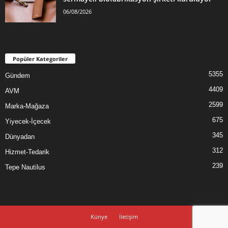
06/08/2026
Popüler Kategoriler
5355
Gündem
4409
AVM
2599
Marka-Mağaza
675
Yiyecek-İçecek
345
Dünyadan
312
Hizmet-Tedarik
239
Tepe Nautilus
Künye
İletişim