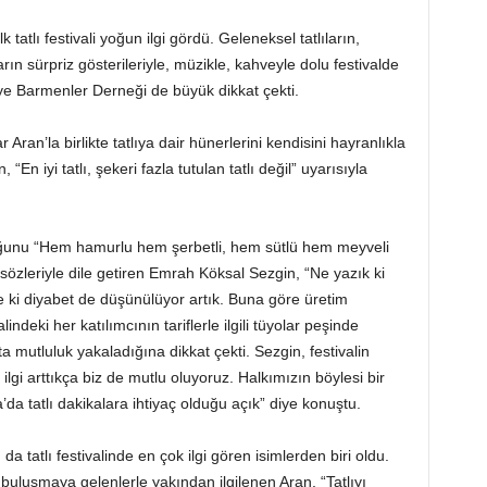
 tatlı festivali yoğun ilgi gördü. Geleneksel tatlıların,
arın sürpriz gösterileriyle, müzikle, kahveyle dolu festivalde
iye Barmenler Derneği de büyük dikkat çekti.
Aran’la birlikte tatlıya dair hünerlerini kendisini hayranlıkla
En iyi tatlı, şekeri fazla tutulan tatlı değil” uyarısıyla
lduğunu “Hem hamurlu hem şerbetli, hem sütlü hem meyveli
” sözleriyle dile getiren Emrah Köksal Sezgin, “Ne yazık ki
e ki diyabet de düşünülüyor artık. Buna göre üretim
lindeki her katılımcının tariflerle ilgili tüyolar peşinde
a mutluluk yakaladığına dikkat çekti. Sezgin, festivalin
ilgi arttıkça biz de mutlu oluyoruz. Halkımızın böylesi bir
a tatlı dakikalara ihtiyaç olduğu açık” diye konuştu.
da tatlı festivalinde en çok ilgi gören isimlerden biri oldu.
e buluşmaya gelenlerle yakından ilgilenen Aran, “Tatlıyı