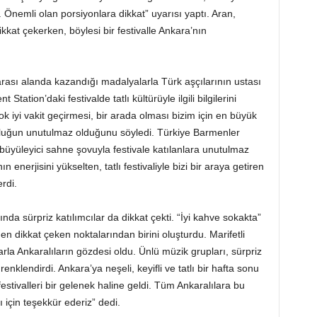
 Önemli olan porsiyonlara dikkat” uyarısı yaptı. Aran,
ikkat çekerken, böylesi bir festivalle Ankara’nın
ası alanda kazandığı madalyalarla Türk aşçılarının ustası
tation’daki festivalde tatlı kültürüyle ilgili bilgilerini
çok iyi vakit geçirmesi, bir arada olması bizim için en büyük
luluğun unutulmaz olduğunu söyledi. Türkiye Barmenler
üyüleyici sahne şovuyla festivale katılanlara unutulmaz
 enerjisini yükselten, tatlı festivaliyle bizi bir araya getiren
rdi.
nında sürpriz katılımcılar da dikkat çekti. “İyi kahve sokakta”
 dikkat çeken noktalarından birini oluşturdu. Marifetli
arla Ankaralıların gözdesi oldu. Ünlü müzik grupları, sürpriz
 renklendirdi. Ankara’ya neşeli, keyifli ve tatlı bir hafta sonu
estivalleri bir gelenek haline geldi. Tüm Ankaralılara bu
arı için teşekkür ederiz” dedi.