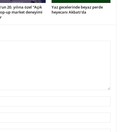
un 20. yılına özel “Açık
Yaz gecelerinde beyaz perde
pop-up market deneyimi
heyecanı Akbatı’da
r