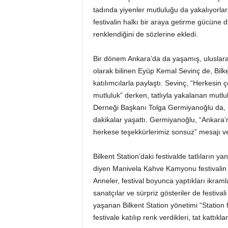
tadında yiyenler mutluluğu da yakalıyorlar.
festivalin halkı bir araya getirme gücüne d
renklendiğini de sözlerine ekledi.
Bir dönem Ankara’da da yaşamış, uluslarar
olarak bilinen Eyüp Kemal Sevinç de, Bilkent S
katılımcılarla paylaştı. Sevinç, “Herkesin 
mutluluk” derken, tatlıyla yakalanan mut
Derneği Başkanı Tolga Germiyanoğlu da, b
dakikalar yaşattı. Germiyanoğlu, “Ankara’nın
herkese teşekkürlerimiz sonsuz” mesajı ve
Bilkent Station’daki festivalde tatlıların ya
diyen Manivela Kahve Kamyonu festivalin en
Anneler, festival boyunca yaptıkları ikraml
sanatçılar ve sürpriz gösteriler de festivali
yaşanan Bilkent Station yönetimi “Station f
festivale katılıp renk verdikleri, tat kattıkl