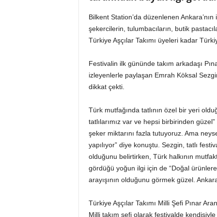
o
r
Bilkent Station’da düzenlenen Ankara’nın ilk
t
şekercilerin, tulumbacıların, butik pastacıl
a
Türkiye Aşçılar Takımı üyeleri kadar Türk
l
ı
Festivalin ilk gününde takım arkadaşı Pınar 
izleyenlerle paylaşan Emrah Köksal Sezgin, “
dikkat çekti.
Türk mutfağında tatlının özel bir yeri o
tatlılarımız var ve hepsi birbirinden güzel
şeker miktarını fazla tutuyoruz. Ama neys
yapılıyor” diye konuştu. Sezgin, tatlı festiva
olduğunu belirtirken, Türk halkının mutfakt
gördüğü yoğun ilgi için de “Doğal ürünlere 
arayışının olduğunu görmek güzel. Ankara’d
Türkiye Aşçılar Takımı Milli Şefi Pınar Aran 
Milli takım şefi olarak festivalde kendisiyl