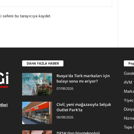
i sefere bu tarayıcıya kaydet.
DAHA FAZLA HABER
Pop
Günd
Rusya’da Türk markaları için
balayı sona mı eriyor?
AVM
07/08/2026
Mark
Yiyec
Civil, yeni mağazasıyla Selçuk
leri
Outlet Park’ta
Düny
06/08/2026
Hizme
Tepe 
DESA’dan biyoteknoloji