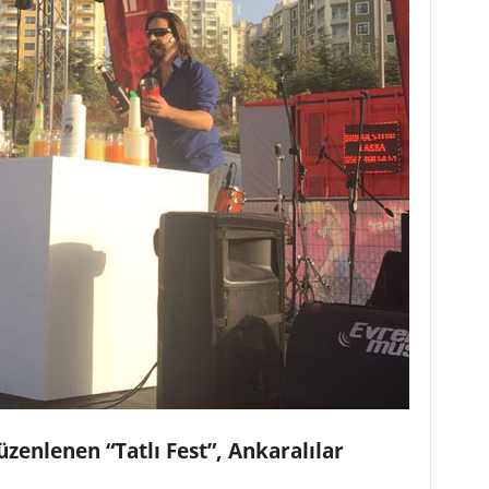
üzenlenen “Tatlı Fest”, Ankaralılar