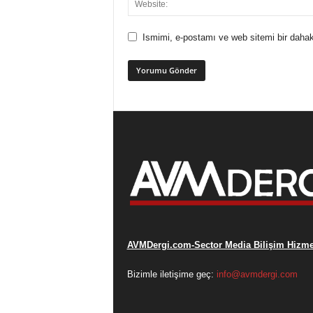
Ismimi, e-postamı ve web sitemi bir dahak
AVMDergi.com-Sector Media Bilişim Hizmet
Bizimle iletişime geç:
info@avmdergi.com