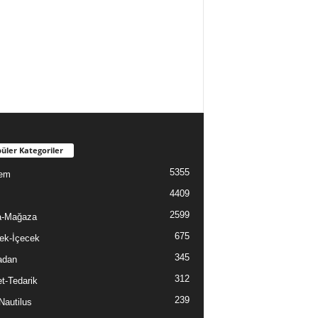
üler Kategoriler
5355
em
4409
2599
a-Mağaza
675
ek-İçecek
345
adan
312
t-Tedarik
239
Nautilus