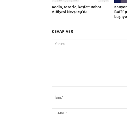
Kodla, tasarla, keşfet: Robot
Kanyon’
Atölyesi Nevçarşı’da
Bufé” 
başlıyo
CEVAP VER