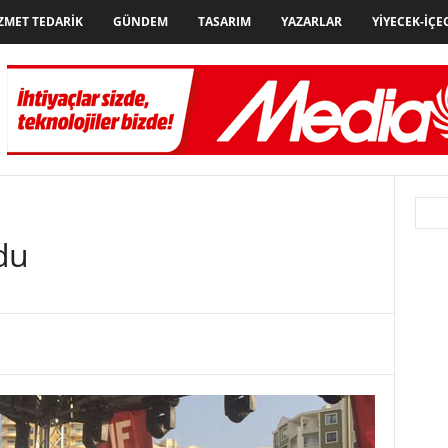
ZMET TEDARIK
GÜNDEM
TASARIM
YAZARLAR
YIYECEK-İÇE
du