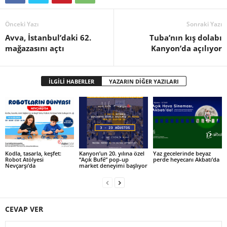
Önceki Yazı
Sonraki Yazı
Avva, İstanbul’daki 62.
Tuba’nın kış dolabı
mağazasını açtı
Kanyon’da açılıyor
İLGİLİ HABERLER
YAZARIN DİĞER YAZILARI
Kodla, tasarla, keşfet:
Kanyon’un 20. yılına özel
Yaz gecelerinde beyaz
Robot Atölyesi
“Açık Bufé” pop-up
perde heyecanı Akbatı’da
Nevçarşı’da
market deneyimi başlıyor
CEVAP VER