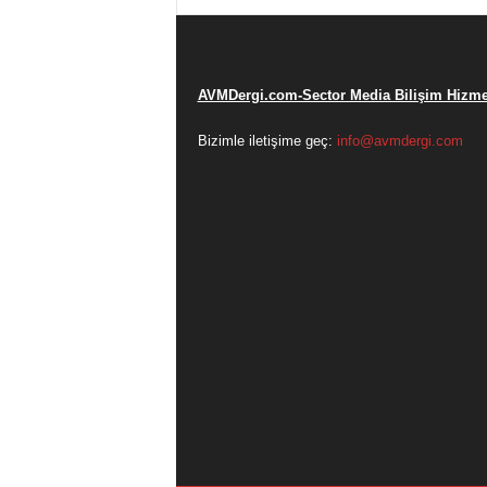
AVMDergi.com-Sector Media Bilişim Hizmet
Bizimle iletişime geç:
info@avmdergi.com