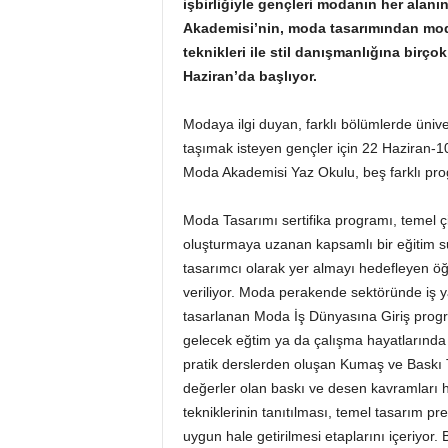
işbirliğiyle gençleri modanın her ala
n
Akademisi’nin, moda tasarımından mod
A
teknikleri ile stil danışmanlığına birço
V
Haziran’da başlıyor.
M
v
e
Modaya ilgi duyan, farklı bölümlerde ünive
P
taşımak isteyen gençler için 22 Haziran
e
Moda Akademisi Yaz Okulu, beş farklı pr
r
a
Moda Tasarımı sertifika programı, temel ç
k
oluşturmaya uzanan kapsamlı bir eğitim
e
n
tasarımcı olarak yer almayı hedefleyen öğren
d
veriliyor. Moda perakende sektöründe iş ya
e
tasarlanan Moda İş Dünyasına Giriş progr
H
gelecek eğtim ya da çalışma hayatlarında 
a
pratik derslerden oluşan Kumaş ve Baskı
b
değerler olan baskı ve desen kavramları h
e
tekniklerinin tanıtılması, temel tasarım p
r
P
uygun hale getirilmesi etaplarını içeriyor.