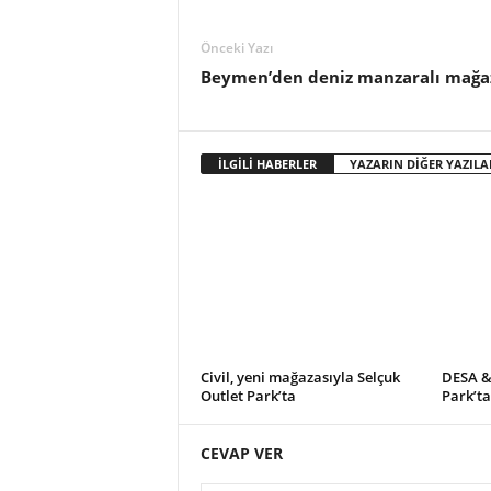
Önceki Yazı
Beymen’den deniz manzaralı mağa
İLGİLİ HABERLER
YAZARIN DİĞER YAZILA
Civil, yeni mağazasıyla Selçuk
DESA &
Outlet Park’ta
Park’ta
CEVAP VER