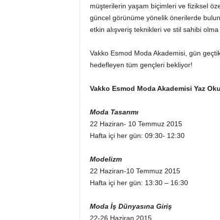
o
müşterilerin yaşam biçimleri ve fiziksel öz
r
güncel görünüme yönelik önerilerde bulunur
t
etkin alışveriş teknikleri ve stil sahibi olm
a
l
Vakko Esmod Moda Akademisi, gün geçtikç
ı
hedefleyen tüm gençleri bekliyor!
Vakko Esmod Moda Akademisi Yaz Okul
Moda Tasarımı
22 Haziran- 10 Temmuz 2015
Hafta içi her gün: 09:30- 12:30
Modelizm
22 Haziran-10 Temmuz 2015
Hafta içi her gün: 13:30 – 16:30
Moda İş Dünyasına Giriş
22-26 Haziran 2015