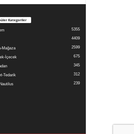
üler Kategoriler
5355
em
4409
2599
a-Mağaza
675
ek-İçecek
345
adan
312
t-Tedarik
239
Nautilus