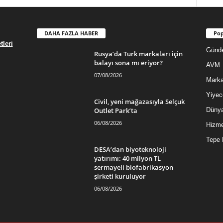
DAHA FAZLA HABER
Pop
leri
Günd
Rusya’da Türk markaları için
balayı sona mı eriyor?
AVM
07/08/2026
Mark
Yiyec
Civil, yeni mağazasıyla Selçuk
Outlet Park’ta
Düny
06/08/2026
Hizme
Tepe 
DESA’dan biyoteknoloji
yatırımı: 40 milyon TL
sermayeli biofabrikasyon
şirketi kuruluyor
06/08/2026