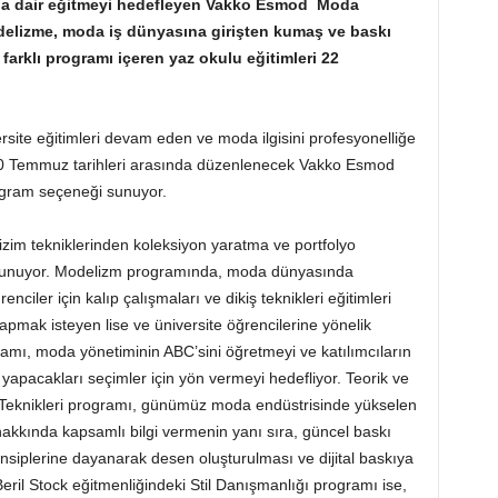
nına dair eğitmeyi hedefleyen Vakko Esmod Moda
elizme, moda iş dünyasına girişten kumaş ve baskı
k farklı programı içeren yaz okulu eğitimleri 22
rsite eğitimleri devam eden ve moda ilgisini profesyonelliğe
-10 Temmuz tarihleri arasında düzenlenecek Vakko Esmod
ogram seçeneği sunuyor.
izim tekniklerinden koleksiyon yaratma ve portfolyo
 sunuyor. Modelizm programında, moda dünyasında
ciler için kalıp çalışmaları ve dikiş teknikleri eğitimleri
pmak isteyen lise ve üniversite öğrencilerine yönelik
amı, moda yönetiminin ABC’sini öğretmeyi ve katılımcıların
yapacakları seçimler için yön vermeyi hedefliyor. Teorik ve
 Teknikleri programı, günümüz moda endüstrisinde yükselen
akkında kapsamlı bilgi vermenin yanı sıra, güncel baskı
rensiplerine dayanarak desen oluşturulması ve dijital baskıya
 Beril Stock eğitmenliğindeki Stil Danışmanlığı programı ise,