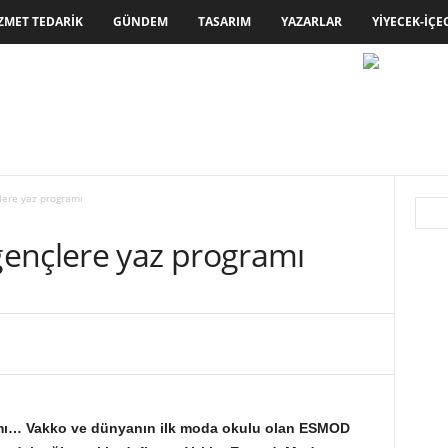
ZMET TEDARIK
GÜNDEM
TASARIM
YAZARLAR
YIYECEK-İÇE
lere yaz programı
ençlere yaz programı
mı… Vakko ve dünyanın ilk moda okulu olan ESMOD