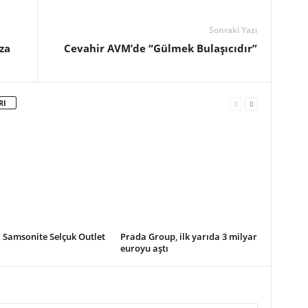
Sonraki Yazı
za
Cevahir AVM’de “Gülmek Bulaşıcıdır”
RI
 Samsonite Selçuk Outlet
Prada Group, ilk yarıda 3 milyar
euroyu aştı