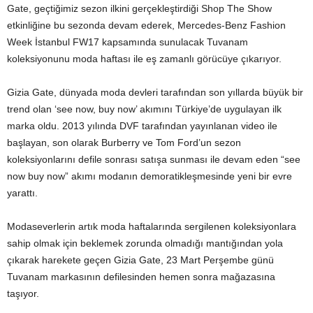
Gate, geçtiğimiz sezon ilkini gerçekleştirdiği Shop The Show
etkinliğine bu sezonda devam ederek, Mercedes-Benz Fashion
Week İstanbul FW17 kapsamında sunulacak Tuvanam
koleksiyonunu moda haftası ile eş zamanlı görücüye çıkarıyor.
Gizia Gate, dünyada moda devleri tarafından son yıllarda büyük bir
trend olan ‘see now, buy now’ akımını Türkiye’de uygulayan ilk
marka oldu. 2013 yılında DVF tarafından yayınlanan video ile
başlayan, son olarak Burberry ve Tom Ford’un sezon
koleksiyonlarını defile sonrası satışa sunması ile devam eden “see
now buy now” akımı modanın demoratikleşmesinde yeni bir evre
yarattı.
Modaseverlerin artık moda haftalarında sergilenen koleksiyonlara
sahip olmak için beklemek zorunda olmadığı mantığından yola
çıkarak harekete geçen Gizia Gate, 23 Mart Perşembe günü
Tuvanam markasının defilesinden hemen sonra mağazasına
taşıyor.