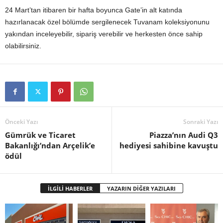
24 Mart’tan itibaren bir hafta boyunca Gate’in alt katında
hazırlanacak özel bölümde sergilenecek Tuvanam koleksiyonunu
yakından inceleyebilir, sipariş verebilir ve herkesten önce sahip
olabilirsiniz.
Önceki Yazı
Sonraki Yazı
Gümrük ve Ticaret
Piazza’nın Audi Q3
Bakanlığı’ndan Arçelik’e
hediyesi sahibine kavuştu
ödül
İLGİLİ HABERLER
YAZARIN DİĞER YAZILARI