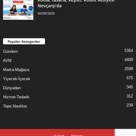
Nevçarşı’da
06/08/2026
Popüler Kategoriler
5354
Gündem
4409
AVM
2598
Marka-Mağaza
675
Yiyecek-İçecek
345
Dünyadan
312
Hizmet-Tedarik
239
Tepe Nautilus
Künye
İletişim