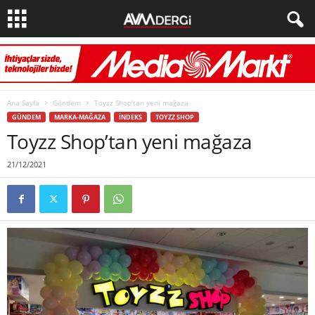
Ana Sayfa
Gündem
Toyzz Shop’tan yeni mağaza
GÜNDEM
MARKA-MAĞAZA
İNDEKS
TOYZZ SHOP
Toyzz Shop’tan yeni mağaza
21/12/2021