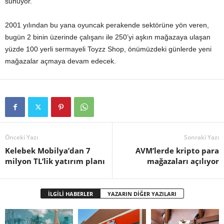
sunuyor.
2001 yılından bu yana oyuncak perakende sektörüne yön veren,
bugün 2 binin üzerinde çalışanı ile 250’yi aşkın mağazaya ulaşan
yüzde 100 yerli sermayeli Toyzz Shop, önümüzdeki günlerde yeni
mağazalar açmaya devam edecek.
Önceki Yazı
Sonraki Yazı
Kelebek Mobilya’dan 7
AVM’lerde kripto para
milyon TL’lik yatırım planı
mağazaları açılıyor
İLGİLİ HABERLER
YAZARIN DİĞER YAZILARI