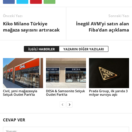
Önceki Yazı
Sonraki Yazı
Kiko Milano Türkiye
İnegöl AVM’yi satın alan
mağaza sayısını artıracak
Fiba’dan açıklama
İLGİLİ HABERLER
YAZARIN DİĞER YAZILARI
Civil, yeni mağazasıyla
DESA & Samsonite Selçuk
Prada Group, ilk yarıda 3
Selçuk Outlet Park’ta
Outlet Park’ta
milyar euroyu aştı
CEVAP VER