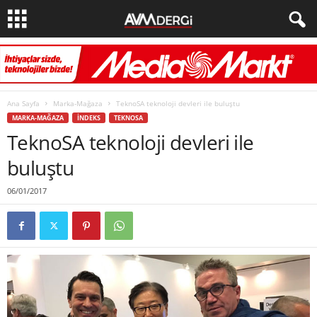
Ana Sayfa
Marka-Mağaza
TeknoSA teknoloji devleri ile buluştu
MARKA-MAĞAZA
İNDEKS
TEKNOSA
TeknoSA teknoloji devleri ile
buluştu
06/01/2017