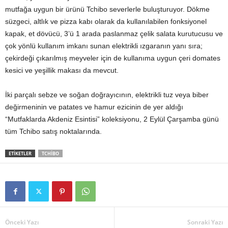
mutfağa uygun bir ürünü Tchibo severlerle buluşturuyor. Dökme
süzgeci, altlık ve pizza kabı olarak da kullanılabilen fonksiyonel
kapak, et dövücü, 3’ü 1 arada paslanmaz çelik salata kurutucusu ve
çok yönlü kullanım imkanı sunan elektrikli ızgaranın yanı sıra;
çekirdeği çıkarılmış meyveler için de kullanıma uygun çeri domates
kesici ve yeşillik makası da mevcut.
İki parçalı sebze ve soğan doğrayıcının, elektrikli tuz veya biber
değirmeninin ve patates ve hamur ezicinin de yer aldığı
“Mutfaklarda Akdeniz Esintisi” koleksiyonu, 2 Eylül Çarşamba günü
tüm Tchibo satış noktalarında.
ETİKETLER
TCHIBO
Önceki Yazı
Sonraki Yazı