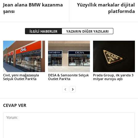
Jean alana BMW kazanma
Yüzyıllık markalar dijital
şansı
platformda
İLGİLİ HABERLER
YAZARIN DİĞER YAZILARI
Civil, yeni mağazasıyla
DESA & Samsonite Selçuk
Prada Group, ilk yarıda 3
Selçuk Outlet Park’ta
Outlet Park’ta
milyar euroyu aştı
CEVAP VER