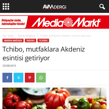
Ana Sayfa
Marka-Mağaza
Tchibo, mutfaklara Akdeniz esintisi getiriyor
MARKA-MAĞAZA
İNDEKS
TCHIBO
Tchibo, mutfaklara Akdeniz
esintisi getiriyor
25/08/2015