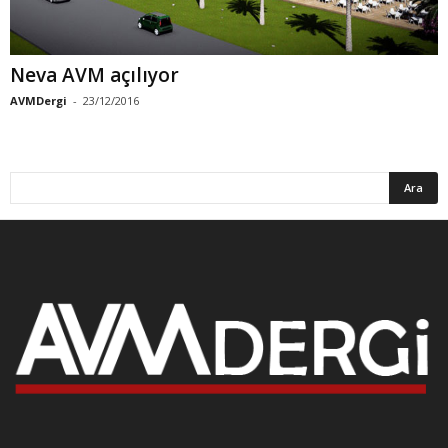
Neva AVM açılıyor
AVMDergi
-
23/12/2016