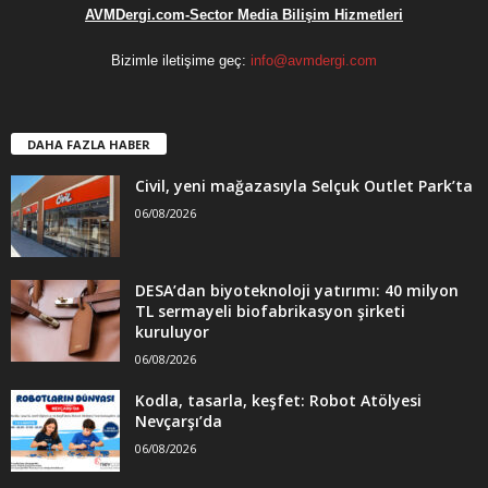
AVMDergi.com-Sector Media Bilişim Hizmetleri
Bizimle iletişime geç:
info@avmdergi.com
DAHA FAZLA HABER
Civil, yeni mağazasıyla Selçuk Outlet Park’ta
06/08/2026
DESA’dan biyoteknoloji yatırımı: 40 milyon
TL sermayeli biofabrikasyon şirketi
kuruluyor
06/08/2026
Kodla, tasarla, keşfet: Robot Atölyesi
Nevçarşı’da
06/08/2026