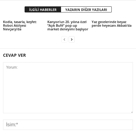
İLGİLİ HABERLER
YAZARIN DİĞER YAZILARI
Kodla, tasarla, keşfet:
Kanyon’un 20. yılına özel
Yaz gecelerinde beyaz
Robot Atölyesi
“Açık Bufé” pop-up
perde heyecanı Akbatı’da
Nevçarşı’da
market deneyimi başlıyor
CEVAP VER