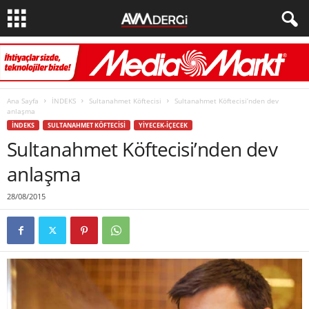
Ana Sayfa
İNDEKS
Sultanahmet Köftecisi
Sultanahmet Köftecisi’nden dev
anlaşma
İNDEKS
SULTANAHMET KÖFTECISI
YIYECEK-İÇECEK
Sultanahmet Köftecisi’nden dev
anlaşma
28/08/2015