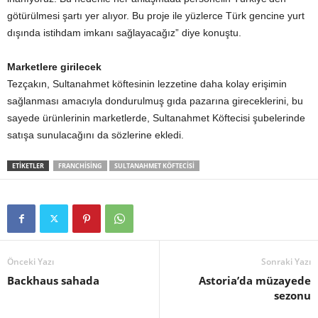
götürülmesi şartı yer alıyor. Bu proje ile yüzlerce Türk gencine yurt
dışında istihdam imkanı sağlayacağız” diye konuştu.
Marketlere girilecek
Tezçakın, Sultanahmet köftesinin lezzetine daha kolay erişimin
sağlanması amacıyla dondurulmuş gıda pazarına gireceklerini, bu
sayede ürünlerinin marketlerde, Sultanahmet Köftecisi şubelerinde
satışa sunulacağını da sözlerine ekledi.
ETİKETLER
FRANCHISING
SULTANAHMET KÖFTECISI
Önceki Yazı
Sonraki Yazı
Backhaus sahada
Astoria’da müzayede
sezonu