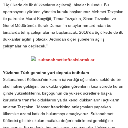
“Üç ülkede de ilk dükkanların açılacağı binalar bulundu. Bu
operrasyonu yürüten yönetim kurulu başkanımız Mehmet Tezçakın
ile patronlar Murat Koçyiğit, Timur Tezçakın, Sinan Tezçakın ve
Genel Müdürümüz Burak Duman’ın onaylarının ardından bu
binalarda tefriş çalışmalarına başlanacak. 2016’da üç ülkede de ilk
dükkanlar açılmış olacak. Ardından diğer şubelerin açılış
çalışmalarına geçilecek.”
Yüzlerce Türk gencine yurt dışında istihdam
Sultanahmet Köftecisi’nin kurum içi verdiği eğitimlerle sektörde bir
okul haline geldiğini, bu okulda eğitim görenlerin kısa sürede kurum
içinde yükseldiklerini, birçoğunun da yüksek ücretlerle başka
kurumlara transfer olduklarını ya da kendi dükkanlarını açtıklarını
anlatan Tezçakın, “Master franchising anlaşmaları yaparken
ülkemize azami katkıda bulunmayı amaçlıyoruz. Sultanahmet
Köftecisi gibi bir okulun mutlaka değerlendirilmesi gerektiğine
inanıyoruz. Bu nedenle her anlaşmada personelin Türkiye’den