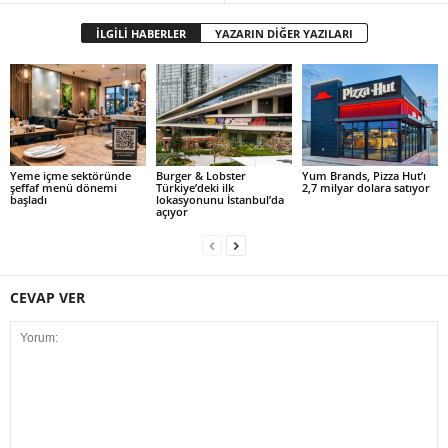
İLGİLİ HABERLER
YAZARIN DİĞER YAZILARI
Yeme içme sektöründe
Burger & Lobster
Yum Brands, Pizza Hut’ı
şeffaf menü dönemi
Türkiye’deki ilk
2,7 milyar dolara satıyor
başladı
lokasyonunu İstanbul’da
açıyor
CEVAP VER