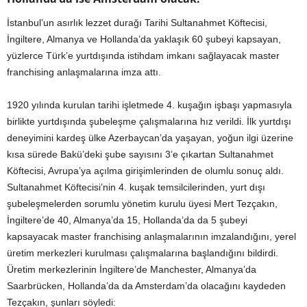
İstanbul’un asırlık lezzet durağı Tarihi Sultanahmet Köftecisi,
İngiltere, Almanya ve Hollanda’da yaklaşık 60 şubeyi kapsayan,
yüzlerce Türk’e yurtdışında istihdam imkanı sağlayacak master
franchising anlaşmalarına imza attı.
1920 yılında kurulan tarihi işletmede 4. kuşağın işbaşı yapmasıyla
birlikte yurtdışında şubeleşme çalışmalarına hız verildi. İlk yurtdışı
deneyimini kardeş ülke Azerbaycan’da yaşayan, yoğun ilgi üzerine
kısa sürede Bakü’deki şube sayısını 3’e çıkartan Sultanahmet
Köftecisi, Avrupa’ya açılma girişimlerinden de olumlu sonuç aldı.
Sultanahmet Köftecisi’nin 4. kuşak temsilcilerinden, yurt dışı
şubeleşmelerden sorumlu yönetim kurulu üyesi Mert Tezçakın,
İngiltere’de 40, Almanya’da 15, Hollanda’da da 5 şubeyi
kapsayacak master franchising anlaşmalarının imzalandığını, yerel
üretim merkezleri kurulması çalışmalarına başlandığını bildirdi.
Üretim merkezlerinin İngiltere’de Manchester, Almanya’da
Saarbrücken, Hollanda’da da Amsterdam’da olacağını kaydeden
Tezçakın, şunları söyledi: