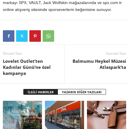
markayı SPX, VAULT, Jack Wolfskin mağazalarında ve spx.com.tr
online alışveriş sitesinde sporseverlerin beğenisine sunuyor.
Önceki Yazı
Sonraki Yazı
Lovelet Outlet’ten
Balmumu Heykel Müzesi
Kadınlar Günü’ne özel
Atlaspark’ta
kampanya
İLGİLİ HABERLER
YAZARIN DİĞER YAZILARI