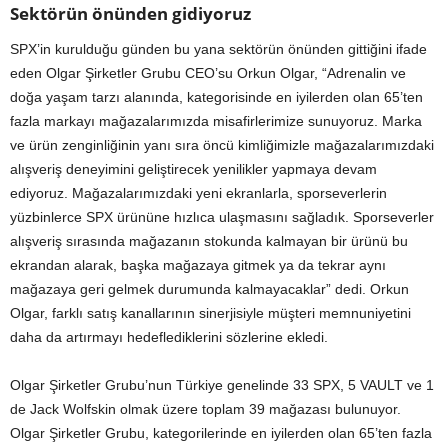
Sektörün önünden gidiyoruz
SPX’in kurulduğu günden bu yana sektörün önünden gittiğini ifade
eden Olgar Şirketler Grubu CEO’su Orkun Olgar, “Adrenalin ve
doğa yaşam tarzı alanında, kategorisinde en iyilerden olan 65’ten
fazla markayı mağazalarımızda misafirlerimize sunuyoruz. Marka
ve ürün zenginliğinin yanı sıra öncü kimliğimizle mağazalarımızdaki
alışveriş deneyimini geliştirecek yenilikler yapmaya devam
ediyoruz. Mağazalarımızdaki yeni ekranlarla, sporseverlerin
yüzbinlerce SPX ürününe hızlıca ulaşmasını sağladık. Sporseverler
alışveriş sırasında mağazanın stokunda kalmayan bir ürünü bu
ekrandan alarak, başka mağazaya gitmek ya da tekrar aynı
mağazaya geri gelmek durumunda kalmayacaklar” dedi. Orkun
Olgar, farklı satış kanallarının sinerjisiyle müşteri memnuniyetini
daha da artırmayı hedeflediklerini sözlerine ekledi.
Olgar Şirketler Grubu’nun Türkiye genelinde 33 SPX, 5 VAULT ve 1
de Jack Wolfskin olmak üzere toplam 39 mağazası bulunuyor.
Olgar Şirketler Grubu, kategorilerinde en iyilerden olan 65’ten fazla