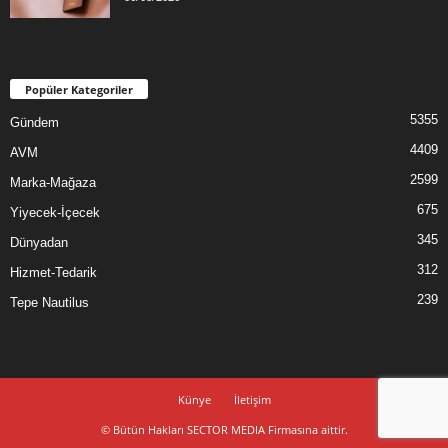
Popüler Kategoriler
5355
Gündem
4409
AVM
2599
Marka-Mağaza
675
Yiyecek-İçecek
345
Dünyadan
312
Hizmet-Tedarik
239
Tepe Nautilus
Künye
İletişim
© Bütün Hakları SECTOR MEDIA Firmasına aittir.