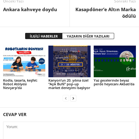
Önceki Yazı
Sonraki Yazı
Ankara kahveye doydu
Kasapdöner’e Altın Marka
ödülü
İLGİLİ HABERLER
YAZARIN DİĞER YAZILARI
Kodla, tasarla, keşfet:
Kanyon’un 20. yılına özel
Yaz gecelerinde beyaz
Robot Atölyesi
“Açık Bufé” pop-up
perde heyecanı Akbatı’da
Nevçarşı’da
market deneyimi başlıyor
CEVAP VER