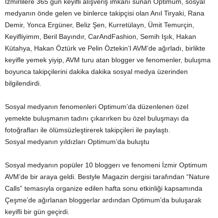
İzmirlilere 365 gün keyifli alışveriş imkanı sunan Optimum, sosyal
medyanın önde gelen ve binlerce takipçisi olan Anıl Tiryaki, Rana
Demir, Yonca Ergüner, Beliz Şen, Kurretülayn, Ümit Temurçin,
Keyifliyimm, Beril Bayındır, CarAndFashion, Semih Işık, Hakan
Kütahya, Hakan Öztürk ve Pelin Öztekin’I AVM’de ağırladı, birlikte
keyifle yemek yiyip, AVM turu atan blogger ve fenomenler, buluşma
boyunca takipçilerini dakika dakika sosyal medya üzerinden
bilgilendirdi.
Sosyal medyanın fenomenleri Optimum’da düzenlenen özel
yemekte buluşmanın tadını çıkarırken bu özel buluşmayı da
fotoğrafları ile ölümsüzleştirerek takipçileri ile paylaştı.
Sosyal medyanın yıldızları Optimum’da buluştu
Sosyal medyanın popüler 10 bloggerı ve fenomeni İzmir Optimum
AVM’de bir araya geldi. Bestyle Magazin dergisi tarafından “Nature
Calls” temasıyla organize edilen hafta sonu etkinliği kapsamında
Çeşme’de ağırlanan bloggerlar ardından Optimum’da buluşarak
keyifli bir gün geçirdi.