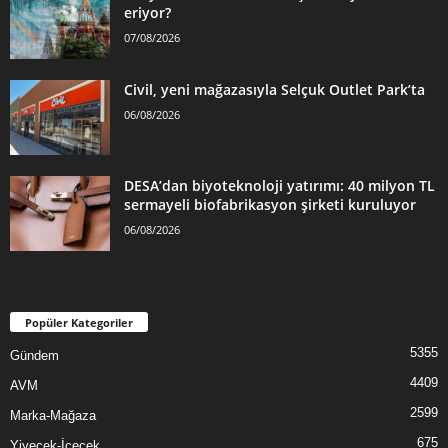
eriyor?
07/08/2026
Civil, yeni mağazasıyla Selçuk Outlet Park’ta
06/08/2026
DESA’dan biyoteknoloji yatırımı: 40 milyon TL
sermayeli biofabrikasyon şirketi kuruluyor
06/08/2026
Popüler Kategoriler
5355
Gündem
4409
AVM
2599
Marka-Mağaza
675
Yiyecek-İçecek