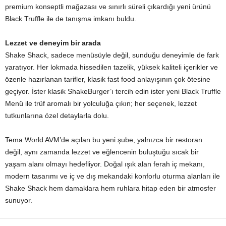
premium konseptli mağazası ve sınırlı süreli çıkardığı yeni ürünü
Black Truffle ile de tanışma imkanı buldu.
Lezzet ve deneyim bir arada
Shake Shack, sadece menüsüyle değil, sunduğu deneyimle de fark
yaratıyor. Her lokmada hissedilen tazelik, yüksek kaliteli içerikler ve
özenle hazırlanan tarifler, klasik fast food anlayışının çok ötesine
geçiyor. İster klasik ShakeBurger’ı tercih edin ister yeni Black Truffle
Menü ile trüf aromalı bir yolculuğa çıkın; her seçenek, lezzet
tutkunlarına özel detaylarla dolu.
Tema World AVM’de açılan bu yeni şube, yalnızca bir restoran
değil, aynı zamanda lezzet ve eğlencenin buluştuğu sıcak bir
yaşam alanı olmayı hedefliyor. Doğal ışık alan ferah iç mekanı,
modern tasarımı ve iç ve dış mekandaki konforlu oturma alanları ile
Shake Shack hem damaklara hem ruhlara hitap eden bir atmosfer
sunuyor.