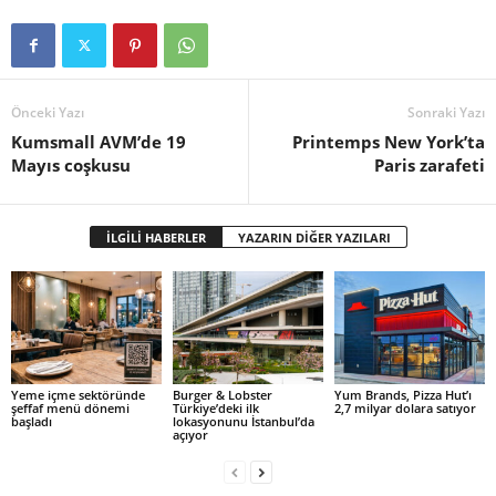
Önceki Yazı
Sonraki Yazı
Kumsmall AVM’de 19
Printemps New York’ta
Mayıs coşkusu
Paris zarafeti
İLGİLİ HABERLER
YAZARIN DİĞER YAZILARI
Yeme içme sektöründe
Burger & Lobster
Yum Brands, Pizza Hut’ı
şeffaf menü dönemi
Türkiye’deki ilk
2,7 milyar dolara satıyor
başladı
lokasyonunu İstanbul’da
açıyor