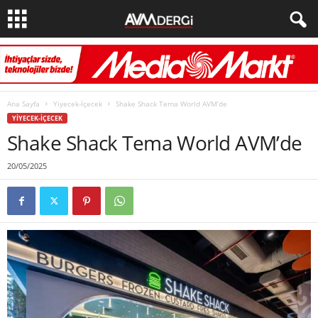
Ana Sayfa
Yiyecek-İçecek
Shake Shack Tema World AVM’de
YIYECEK-İÇECEK
Shake Shack Tema World AVM’de
20/05/2025