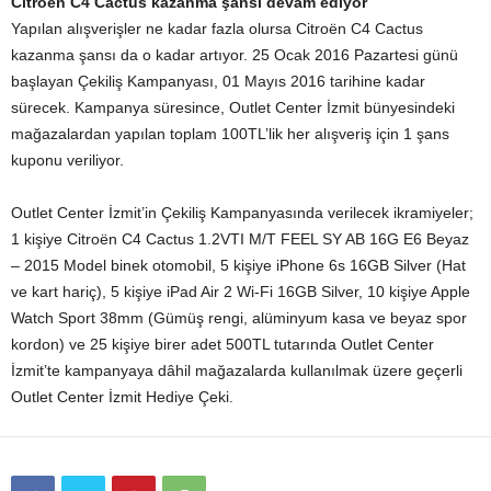
Citroën C4 Cactus kazanma şansı devam ediyor
Yapılan alışverişler ne kadar fazla olursa Citroën C4 Cactus
kazanma şansı da o kadar artıyor. 25 Ocak 2016 Pazartesi günü
başlayan Çekiliş Kampanyası, 01 Mayıs 2016 tarihine kadar
sürecek. Kampanya süresince, Outlet Center İzmit bünyesindeki
mağazalardan yapılan toplam 100TL’lik her alışveriş için 1 şans
kuponu veriliyor.
Outlet Center İzmit’in Çekiliş Kampanyasında verilecek ikramiyeler;
1 kişiye Citroën C4 Cactus 1.2VTI M/T FEEL SY AB 16G E6 Beyaz
– 2015 Model binek otomobil, 5 kişiye iPhone 6s 16GB Silver (Hat
ve kart hariç), 5 kişiye iPad Air 2 Wi-Fi 16GB Silver, 10 kişiye Apple
Watch Sport 38mm (Gümüş rengi, alüminyum kasa ve beyaz spor
kordon) ve 25 kişiye birer adet 500TL tutarında Outlet Center
İzmit’te kampanyaya dâhil mağazalarda kullanılmak üzere geçerli
Outlet Center İzmit Hediye Çeki.