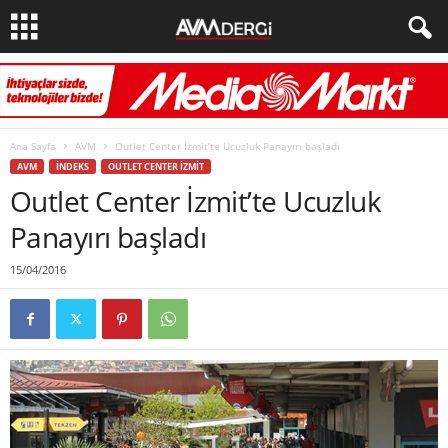
Ana Sayfa
AVM
Outlet Center İzmit’te Ucuzluk Panayırı başladı
AVM
İNDEKS
OUTLET CENTER İZMIT
Outlet Center İzmit’te Ucuzluk
Panayırı başladı
15/04/2016