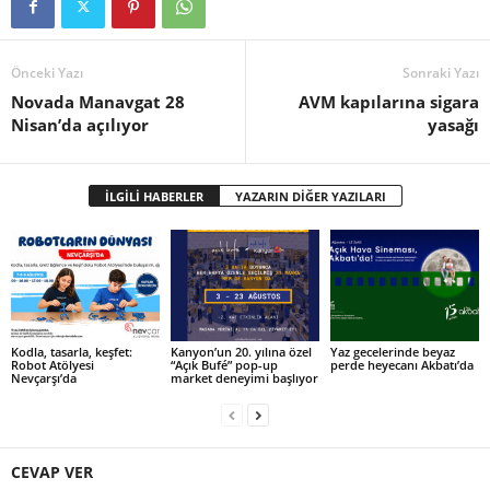
Önceki Yazı
Sonraki Yazı
Novada Manavgat 28
AVM kapılarına sigara
Nisan’da açılıyor
yasağı
İLGİLİ HABERLER
YAZARIN DİĞER YAZILARI
Kodla, tasarla, keşfet:
Kanyon’un 20. yılına özel
Yaz gecelerinde beyaz
Robot Atölyesi
“Açık Bufé” pop-up
perde heyecanı Akbatı’da
Nevçarşı’da
market deneyimi başlıyor
CEVAP VER