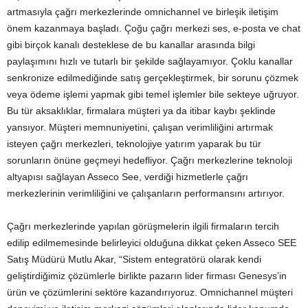
artmasıyla çağrı merkezlerinde omnichannel ve birleşik iletişim
önem kazanmaya başladı. Çoğu çağrı merkezi ses, e-posta ve chat
gibi birçok kanalı desteklese de bu kanallar arasında bilgi
paylaşımını hızlı ve tutarlı bir şekilde sağlayamıyor. Çoklu kanallar
senkronize edilmediğinde satış gerçekleştirmek, bir sorunu çözmek
veya ödeme işlemi yapmak gibi temel işlemler bile sekteye uğruyor.
Bu tür aksaklıklar, firmalara müşteri ya da itibar kaybı şeklinde
yansıyor. Müşteri memnuniyetini, çalışan verimliliğini artırmak
isteyen çağrı merkezleri, teknolojiye yatırım yaparak bu tür
sorunların önüne geçmeyi hedefliyor. Çağrı merkezlerine teknoloji
altyapısı sağlayan Asseco See, verdiği hizmetlerle çağrı
merkezlerinin verimliliğini ve çalışanların performansını artırıyor.
Çağrı merkezlerinde yapılan görüşmelerin ilgili firmaların tercih
edilip edilmemesinde belirleyici olduğuna dikkat çeken Asseco SEE
Satış Müdürü Mutlu Akar, “Sistem entegratörü olarak kendi
geliştirdiğimiz çözümlerle birlikte pazarın lider firması Genesys’in
ürün ve çözümlerini sektöre kazandırıyoruz. Omnichannel müşteri