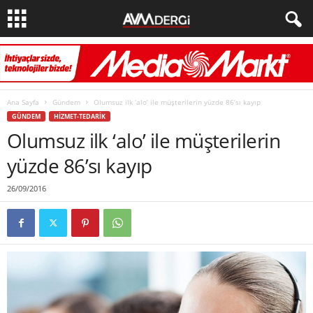
Ana Sayfa
Gündem
Olumsuz ilk ‘alo’ ile müşterilerin yüzde 86’sı kayıp
GÜNDEM
HIZMET-TEDARIK
Olumsuz ilk ‘alo’ ile müşterilerin
yüzde 86’sı kayıp
26/09/2016