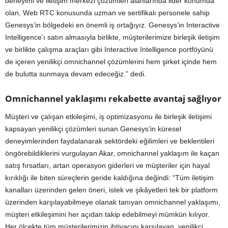
deneyimi ve iletişim merkezi çözümleri alanlarında lider konumda
olan, Web RTC konusunda uzman ve sertifikalı personele sahip
Genesys’in bölgedeki en önemli iş ortağıyız. Genesys’in Interactive
Intelligence’ı satın almasıyla birlikte, müşterilerimize birleşik iletişim
ve birlikte çalışma araçları gibi Interactive Intelligence portföyünü
de içeren yenilikçi omnichannel çözümlerini hem şirket içinde hem
de bulutta sunmaya devam edeceğiz.” dedi.
Omnichannel yaklaşımı rekabette avantaj sağlıyor
Müşteri ve çalışan etkileşimi, iş optimizasyonu ile birleşik iletişimi
kapsayan yenilikçi çözümleri sunan Genesys’in küresel
deneyimlerinden faydalanarak sektördeki eğilimleri ve beklentileri
öngörebildiklerini vurgulayan Akar, omnichannel yaklaşım ile kaçan
satış fırsatları, artan operasyon giderleri ve müşteriler için hayal
kırıklığı ile biten süreçlerin geride kaldığına değindi: “Tüm iletişim
kanalları üzerinden gelen öneri, istek ve şikâyetleri tek bir platform
üzerinden karşılayabilmeye olanak tanıyan omnichannel yaklaşımı,
müşteri etkileşimini her açıdan takip edebilmeyi mümkün kılıyor.
Her ölçekte tüm müşterilerimizin ihtiyacını karşılayan, yenilikçi