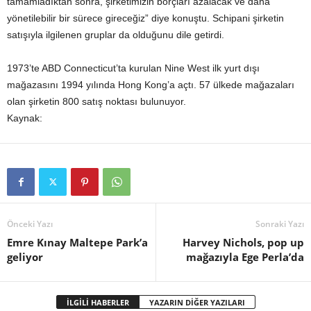
tamamladıktan sonra, şirketimizin borçları azalacak ve daha
yönetilebilir bir sürece gireceğiz” diye konuştu. Schipani şirketin
satışıyla ilgilenen gruplar da olduğunu dile getirdi.
1973’te ABD Connecticut’ta kurulan Nine West ilk yurt dışı
mağazasını 1994 yılında Hong Kong’a açtı. 57 ülkede mağazaları
olan şirketin 800 satış noktası bulunuyor.
Kaynak:
Önceki Yazı
Sonraki Yazı
Emre Kınay Maltepe Park’a
Harvey Nichols, pop up
geliyor
mağazıyla Ege Perla’da
İLGİLİ HABERLER
YAZARIN DİĞER YAZILARI