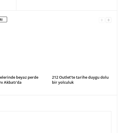
RI
elerinde beyaz perde
212 Outlet’te tarihe duygu dolu
nı Akbatı’da
bir yolculuk