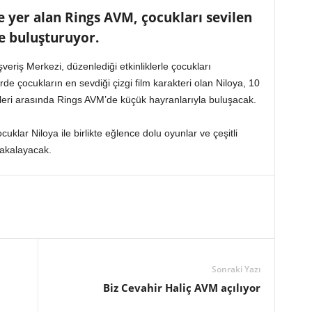
 yer alan Rings AVM, çocukları sevilen
le buluşturuyor.
veriş Merkezi, düzenlediği etkinliklerle çocukları
 çocukların en sevdiği çizgi film karakteri olan Niloya, 10
atleri arasında Rings AVM’de küçük hayranlarıyla buluşacak.
uklar Niloya ile birlikte eğlence dolu oyunlar ve çeşitli
 yakalayacak.
Sonraki Yazı
Biz Cevahir Haliç AVM açılıyor