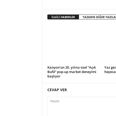
o
r
t
İLGİLİ HABERLER
YAZARIN DİĞER YAZILA
a
l
ı
Kanyon’un 20. yılına özel “Açık
Yaz gec
Bufé” pop-up market deneyimi
heyeca
başlıyor
CEVAP VER