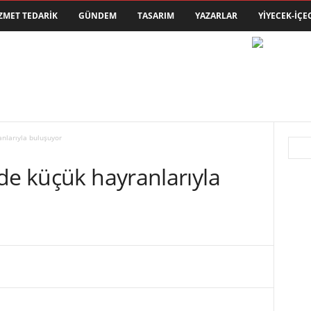
ZMET TEDARIK
GÜNDEM
TASARIM
YAZARLAR
YIYECEK-İÇE
anlarıyla buluşuyor
de küçük hayranlarıyla