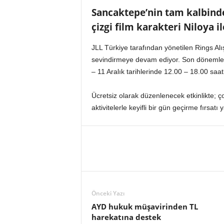
n
Sancaktepe’nin tam kalbinde
A
çizgi film karakteri Niloya i
V
M
JLL Türkiye tarafından yönetilen Rings Alış
v
e
sevindirmeye devam ediyor. Son dönemlerde
P
– 11 Aralık tarihlerinde 12.00 – 18.00 sa
e
r
Ücretsiz olarak düzenlenecek etkinlikte; çoc
a
aktivitelerle keyifli bir gün geçirme fırsatı
k
e
n
d
e
H
a
b
Önceki Yazı
e
AYD hukuk müşavirinden TL
r
harekatına destek
P