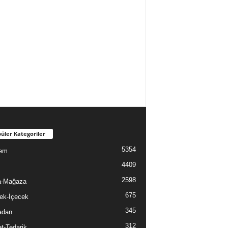
üler Kategoriler
5354
em
4409
2598
a-Mağaza
675
ek-İçecek
345
adan
312
t-Tedarik