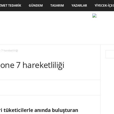
ZMET TEDARIK
GÜNDEM
TASARIM
YAZARLAR
YIYECEK-İÇE
7 hareketliliği
one 7 hareketliliği
i tüketicilerle anında buluşturan