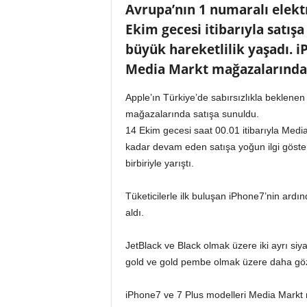
Avrupa’nın 1 numaralı elekt
n
A
Ekim gecesi itibarıyla satış
V
büyük hareketlilik yaşadı. 
M
Media Markt mağazalarında y
v
e
P
Apple’ın Türkiye’de sabırsızlıkla beklenen
e
mağazalarında satışa sunuldu.
r
14 Ekim gecesi saat 00.01 itibarıyla Med
a
kadar devam eden satışa yoğun ilgi gösteren
k
birbiriyle yarıştı.
e
n
Tüketicilerle ilk buluşan iPhone7’nin ard
d
e
aldı.
H
a
JetBlack ve Black olmak üzere iki ayrı siy
b
gold ve gold pembe olmak üzere daha göz a
e
r
iPhone7 ve 7 Plus modelleri Media Markt 
P