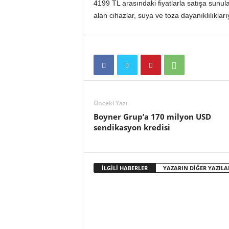
4199 TL arasındaki fiyatlarla satışa sunu
o
r
alan cihazlar, suya ve toza dayanıklılıkları
t
a
l
ı
Önceki Yazı
Boyner Grup’a 170 milyon USD
sendikasyon kredisi
İLGİLİ HABERLER
YAZARIN DİĞER YAZILA