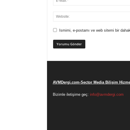
Ismimi, e-postamı ve web sitemi bir dahak
AVMDergi.com-Sector Media Bilişim Hizmet
Bizimle iletişime geç:
info@avmdergi.com