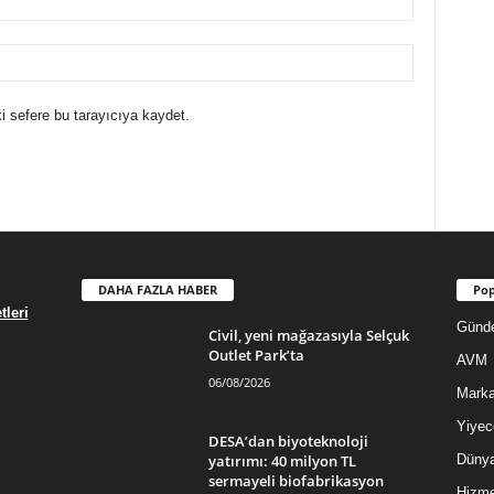
i sefere bu tarayıcıya kaydet.
DAHA FAZLA HABER
Pop
leri
Günd
Civil, yeni mağazasıyla Selçuk
Outlet Park’ta
AVM
06/08/2026
Mark
Yiyec
DESA’dan biyoteknoloji
yatırımı: 40 milyon TL
Düny
sermayeli biofabrikasyon
Hizme