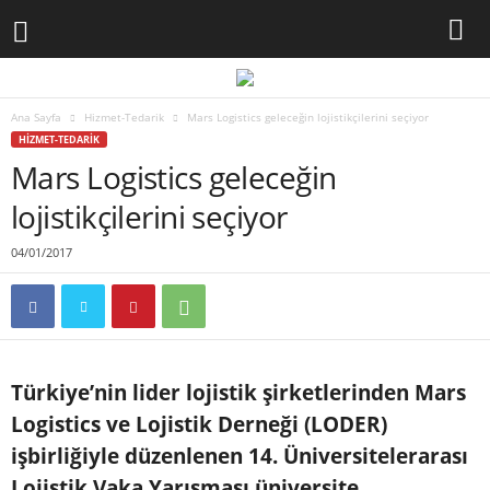
Ana Sayfa
Hizmet-Tedarik
Mars Logistics geleceğin lojistikçilerini seçiyor
HIZMET-TEDARIK
Mars Logistics geleceğin
lojistikçilerini seçiyor
04/01/2017
Türkiye’nin lider lojistik şirketlerinden Mars
Logistics ve Lojistik Derneği (LODER)
işbirliğiyle düzenlenen 14. Üniversitelerarası
Lojistik Vaka Yarışması üniversite