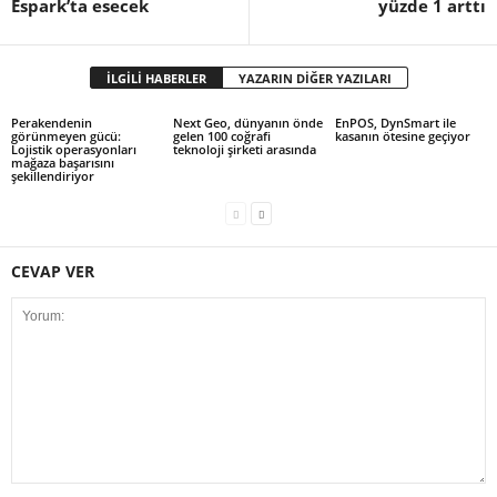
Espark’ta esecek
yüzde 1 arttı
İLGİLİ HABERLER
YAZARIN DİĞER YAZILARI
Perakendenin
Next Geo, dünyanın önde
EnPOS, DynSmart ile
görünmeyen gücü:
gelen 100 coğrafi
kasanın ötesine geçiyor
Lojistik operasyonları
teknoloji şirketi arasında
mağaza başarısını
şekillendiriyor
CEVAP VER