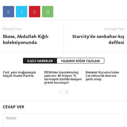
Önceki Yazı
Sonraki Yazı
Ekose, Abdullah Kiğılı
Starcity’de sonbahar-kış
koleksiyonunda
defilesi
İLGİLİ HABERLER
YAZARIN DİĞER YAZILARI
Civil, yeni mağazasıyla
DESA’dan biyoteknoloji
Rekabet Kurumu’ndan
Selçuk Outlet Park’ta
yatırımı: 40 milyon TL
CarrefourSA devrine
sermayeli biofabrikasyon
şartlı onay
şirketi kuruluyor
CEVAP VER