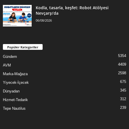
Kodla, tasarla, keşfet: Robot Atölyesi
Nevçarşı’da
06/08/2026
Popüler Kategoriler
5354
Gündem
4409
AVM
2598
Marka-Mağaza
675
Yiyecek-İçecek
345
Dünyadan
312
Hizmet-Tedarik
239
Tepe Nautilus