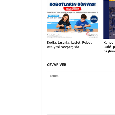
Kodla, tasarla, keşfet: Robot
Kanyon’
Atölyesi Nevçarşı’da
Bufé” 
başlıyo
CEVAP VER