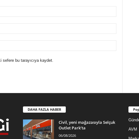
i sefere bu tarayıcıya kaydet.
DAHA FAZLA HABER
Pop
Günd
Civil, yeni mağazasıyla Selçuk
Outlet Park’ta
AVM
06/08/2026
Mark