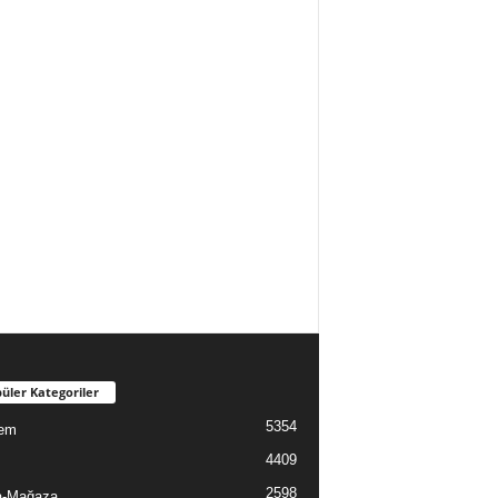
üler Kategoriler
5354
em
4409
2598
a-Mağaza