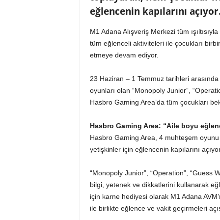
o
eğlencenin kapılarını açıyor
r
t
M1 Adana Alışveriş Merkezi tüm ışıltısıyl
a
tüm eğlenceli aktiviteleri ile çocukları birbi
l
ı
etmeye devam ediyor.
23 Haziran – 1 Temmuz tarihleri arasında
oyunları olan “Monopoly Junior”, “Opera
Hasbro Gaming Area’da tüm çocukları bekl
Hasbro Gaming Area: “Aile boyu eğlen
Hasbro Gaming Area, 4 muhteşem oyunu ö
yetişkinler için eğlencenin kapılarını açıyor
“Monopoly Junior”, “Operation”, “Guess Wh
bilgi, yetenek ve dikkatlerini kullanarak 
için karne hediyesi olarak M1 Adana AVM’nin
ile birlikte eğlence ve vakit geçirmeleri aç