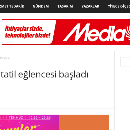
ZMET TEDARIK
GÜNDEM
TASARIM
YAZARLAR
YIYECEK-İÇE
başladı
til eğlencesi başladı