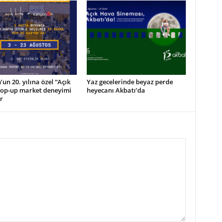
un 20. yılına özel “Açık
Yaz gecelerinde beyaz perde
pop-up market deneyimi
heyecanı Akbatı’da
r