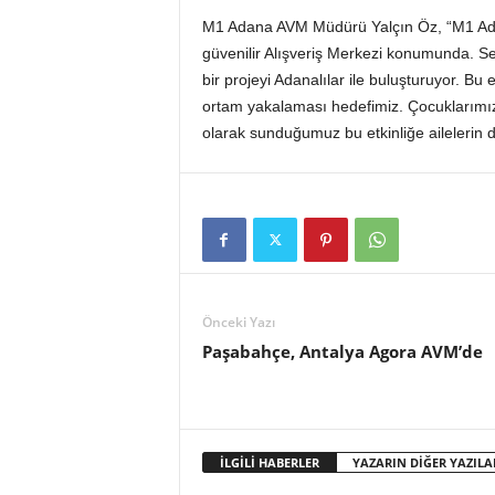
M1 Adana AVM Müdürü Yalçın Öz, “M1 Adan
güvenilir Alışveriş Merkezi konumunda. Se
bir projeyi Adanalılar ile buluşturuyor. Bu etk
ortam yakalaması hedefimiz. Çocuklarımıza
olarak sunduğumuz bu etkinliğe ailelerin de 
Önceki Yazı
Paşabahçe, Antalya Agora AVM’de
İLGİLİ HABERLER
YAZARIN DİĞER YAZILA