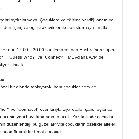
.
a şehri aydınlatmaya, Çocuklara ve eğitime verdiği önem ve
rinden ilginç ve eğitici aktiviteler ile buluşturmaya ,mutlu
 her gün 12.00 – 20.00 saatleri arasında Hasbro’nun süper
tion”, “Guess Who?” ve “Connect4”, M1 Adana AVM’de
iyor olacak.
ce”
zel bir alanda toplayarak, hem çocuklar hem de
.
o?” ve “Connect4” oyunlarıyla ziyaretçiler şans, eğlence,
eğlencenin yeni boyutuna adım atacak. Yaz tatilinde çocuklar
 düzenlendiği bu güzel aktivite çocukların özellikle aileleri
ısından önemli bir fırsat sunacak.