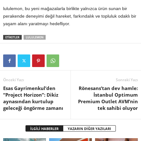
lululemon, bu yeni mağazalarla birlikte yalnızca ürün sunan bir
perakende deneyimi değil hareket, farkındalık ve topluluk odaklı bir
yaşam alanı yaratmayı hedefliyor.
ETİKETLER
LULULEMON
Önceki Yazı
Sonraki Yazı
Esas Gayrimenkul’den
Rönesans’tan dev hamle:
“Project Horizon”: Dikiz
İstanbul Optimum
aynasından kurtulup
Premium Outlet AVM’nin
geleceği öngörme zamanı
tek sahibi oluyor
İLGİLİ HABERLER
YAZARIN DİĞER YAZILARI