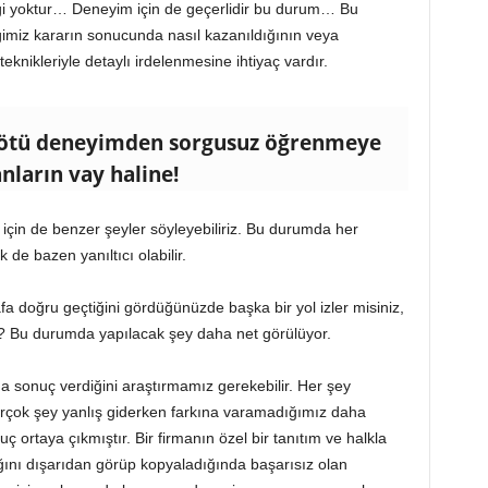
liği yoktur… Deneyim için de geçerlidir bu durum… Bu
imiz kararın sonucunda nasıl kazanıldığının veya
nikleriyle detaylı irdelenmesine ihtiyaç vardır.
 kötü deneyimden sorgusuz öğrenmeye
anların vay haline!
in de benzer şeyler söyleyebiliriz. Bu durumda her
 de bazen yanıltıcı olabilir.
afa doğru geçtiğini gördüğünüzde başka bir yol izler misiniz,
z? Bu durumda yapılacak şey daha net görülüyor.
a sonuç verdiğini araştırmamız gerekebilir. Her şey
birçok şey yanlış giderken farkına varamadığımız daha
nuç ortaya çıkmıştır. Bir firmanın özel bir tanıtım ve halkla
ığını dışarıdan görüp kopyaladığında başarısız olan