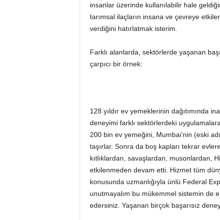
insanlar üzerinde kullanılabilir hale geldiğ
tarımsal ilaçların insana ve çevreye etkil
verdiğini hatırlatmak isterim.
Farklı alanlarda, sektörlerde yaşanan başar
çarpıcı bir örnek:
128 yıldır ev yemeklerinin dağıtımında i
deneyimi farklı sektörlerdeki uygulamalara
200 bin ev yemeğini, Mumbai’nin (eski adı
taşırlar. Sonra da boş kapları tekrar evle
kıtlıklardan, savaşlardan, musonlardan, Hi
etkilenmeden devam etti. Hizmet tüm dünya
konusunda uzmanlığıyla ünlü Federal Expr
unutmayalım bu mükemmel sistemin de en
edersiniz. Yaşanan birçok başarısız deney s