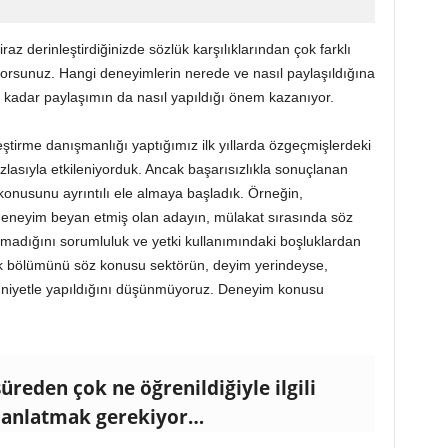
z derinleştirdiğinizde sözlük karşılıklarından çok farklı
orsunuz. Hangi deneyimlerin nerede ve nasıl paylaşıldığına
adar paylaşımın da nasıl yapıldığı önem kazanıyor.
ştirme danışmanlığı yaptığımız ilk yıllarda özgeçmişlerdeki
azlasıyla etkileniyorduk. Ancak başarısızlıkla sonuçlanan
onusunu ayrıntılı ele almaya başladık. Örneğin,
 deneyim beyan etmiş olan adayın, mülakat sırasında söz
lmadığını sorumluluk ve yetki kullanımındaki boşluklardan
yük bölümünü söz konusu sektörün, deyim yerindeyse,
iyetle yapıldığını düşünmüyoruz. Deneyim konusu
reden çok ne öğrenildiğiyle ilgili
 anlatmak gerekiyor…