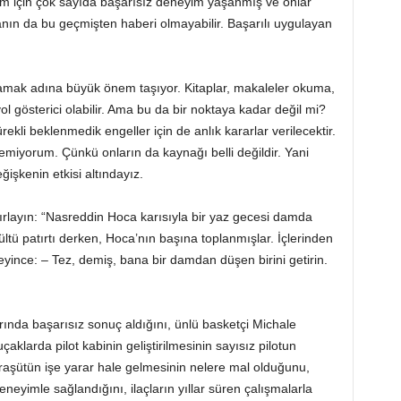
eylem için çok sayıda başarısız deneyim yaşanmış ve onlar
anın da bu geçmişten haberi olmayabilir. Başarılı uygulayan
ak adına büyük önem taşıyor. Kitaplar, makaleler okuma,
l gösterici olabilir. Ama bu da bir noktaya kadar değil mi?
kli beklenmedik engeller için de anlık kararlar verilecektir.
emiyorum. Çünkü onların da kaynağı belli değildir. Yani
işkenin etkisi altındayız.
tırlayın: “Nasreddin Hoca karısıyla bir yaz gecesi damda
ü patırtı derken, Hoca’nın başına toplanmışlar. İçlerinden
deyince: – Tez, demiş, bana bir damdan düşen birini getirin.
ında başarısız sonuç aldığını, ünlü basketçi Michale
uçaklarda pilot kabinin geliştirilmesinin sayısız pilotun
araşütün işe yarar hale gelmesinin nelere mal olduğunu,
eneyimle sağlandığını, ilaçların yıllar süren çalışmalarla