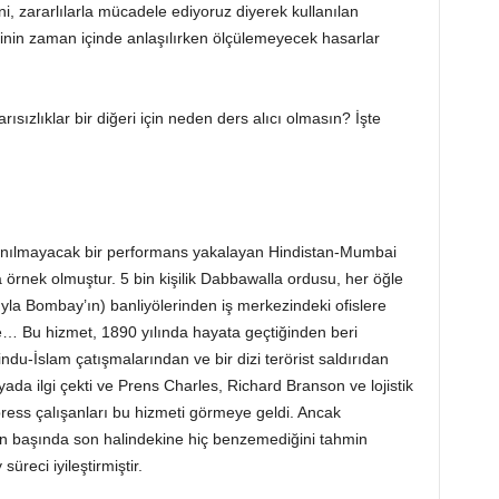
ini, zararlılarla mücadele ediyoruz diyerek kullanılan
erinin zaman içinde anlaşılırken ölçülemeyecek hasarlar
ısızlıklar bir diğeri için neden ders alıcı olmasın? İşte
nanılmayacak bir performans yakalayan Hindistan-Mumbai
 örnek olmuştur. 5 bin kişilik Dabbawalla ordusu, her öğle
yla Bombay’ın) banliyölerinden iş merkezindeki ofislere
re… Bu hizmet, 1890 yılında hayata geçtiğinden beri
ndu-İslam çatışmalarından ve bir dizi terörist saldırıdan
da ilgi çekti ve Prens Charles, Richard Branson ve lojistik
ess çalışanları bu hizmeti görmeye geldi. Ancak
 başında son halindekine hiç benzemediğini tahmin
üreci iyileştirmiştir.