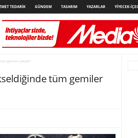
ZMET TEDARIK
GÜNDEM
TASARIM
YAZARLAR
YIYECEK-İÇE
 tüm gemiler yükselir’
kseldiğinde tüm gemiler