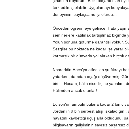
şirketleri biliyorum. Belki başarılı olan 
terk edilmiş olabilir. Uygulamayı kopyalay
deneyimini paylaşsa ne iyi olurdu…
Önceden öğrenmeye gelince: Hata yapmam
seminerlere katılmak tartışılmaz biçimde yo
Yolun sonuna götürme garantisi yoktur. Süre
Sezgiler bu noktada ne kadar işe yarar bil
karmaşık bir dünyada yol alırken birçok değ
Nasreddin Hoca’ya atfedilen şu fıkrayı ha
yatarken, damdan aşağı düşüvermiş. Gürült
biri: – Hocam, hâlin nicedir; ne yapalım, 
Hâlimden ancak o anlar!
Edison’un ampulü bulana kadar 2 bin civar
Jordan’ın 9 bin serbest atışı ıskaladığını, 
hayatını kaybettiği uçuşlarla olduğunu, p
bilgisayarın gelişiminin sayısız başarısız d