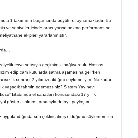
rmula 1 takımının başarısında büyük rol oynamaktadır. Bu
miş ve saniyeler içinde aracı yarışa sokma performansına
meliyathane ekipleri yararlanmıştır.
arda…
hediyelik eşya satışıyla geçimimizi sağlıyorduk. Hassas
tanzim edip cam kutularda satma aşamasına gelirken
ısızlık sonrası 2 yılımızı aldığını söylemeliyim. Ne kadar
lık yaşadık tahmin edemezsiniz? Sistem Yayınevi
küsü” kitabımda el sanatları konusundaki 17 yıllık
 yol gösterici olması amacıyla detaylı paylaştım.
kez uygulandığında son şeklini almış olduğunu söylememizin