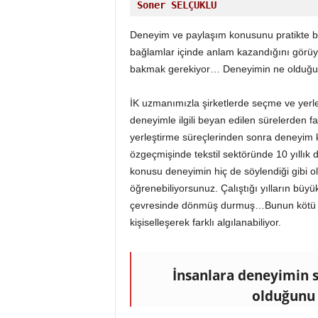
o
Soner SELÇUKLU
r
t
Deneyim ve paylaşım konusunu pratikte bira
a
bağlamlar içinde anlam kazandığını görüy
l
bakmak gerekiyor… Deneyimin ne olduğu k
ı
İK uzmanımızla şirketlerde seçme ve yerle
deneyimle ilgili beyan edilen sürelerden f
yerleştirme süreçlerinden sonra deneyim k
özgeçmişinde tekstil sektöründe 10 yıllık
konusu deneyimin hiç de söylendiği gibi o
öğrenebiliyorsunuz. Çalıştığı yılların bü
çevresinde dönmüş durmuş…Bunun kötü n
kişiselleşerek farklı algılanabiliyor.
İnsanlara deneyimin sü
olduğunu