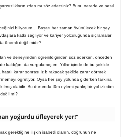
arısızlıklarınızdan mı söz edersiniz? Bunu nerede ve nasıl
eğinizi biliyorum… Başarı her zaman övünülecek bir şey.
aydaşlara katkı sağlıyor ve kariyer yolculuğunda sıçramalar
da önemli değil midir?
dan ve deneyimden öğrenildiğinden söz ederken, önceden
 kaldığını da vurgulamıştım. Yıllar içinde de bu şekilde
a hatalı karar sonrası iz bırakacak şekilde zarar görmek
ermemeyi öğretiyor. Oysa her şey yolunda giderken farkına
ılmış olabilir. Bu durumda tüm eylemi yanlış bir yol izledim
değil mi?
nan yoğurdu üfleyerek yer!”
k gerektiğine ilişkin isabetli olanın, doğrunun ne