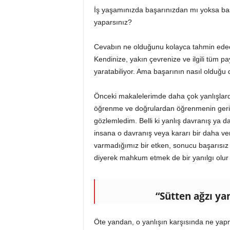
İş yaşamınızda başarınızdan mı yoksa baş
yaparsınız?
Cevabın ne olduğunu kolayca tahmin edec
Kendinize, yakın çevrenize ve ilgili tüm p
yaratabiliyor. Ama başarının nasıl olduğu 
Önceki makalelerimde daha çok yanlışlar
öğrenme ve doğrulardan öğrenmenin geride
gözlemledim. Belli ki yanlış davranış ya d
insana o davranış veya kararı bir daha v
varmadığımız bir etken, sonucu başarısız k
diyerek mahkum etmek de bir yanılgı olur 
“Sütten ağzı ya
Öte yandan, o yanlışın karşısında ne yapma