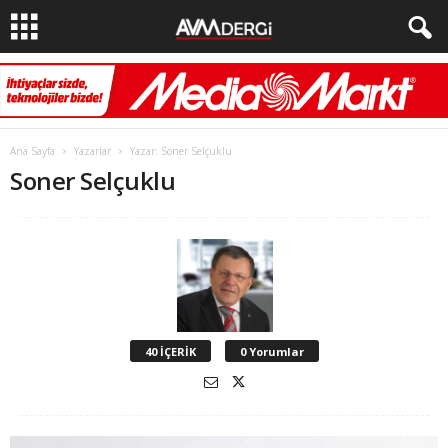
Ana Sayfa
Yazarlar
Yazar: Soner Selçuklu
Soner Selçuklu
40 İÇERİK
0 Yorumlar