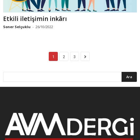
Etkili iletişimin inkârı
Soner Selçuklu
-
26/10/2022
1
2
3