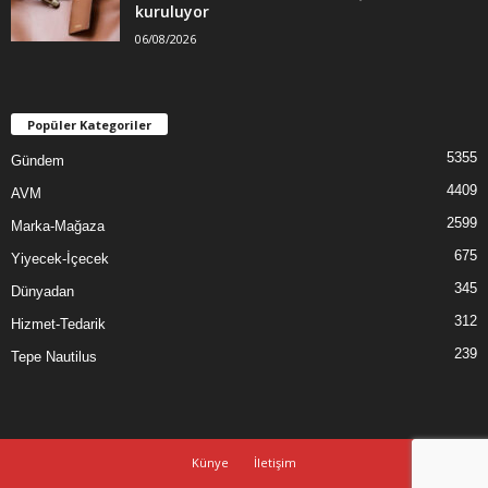
kuruluyor
06/08/2026
Popüler Kategoriler
5355
Gündem
4409
AVM
2599
Marka-Mağaza
675
Yiyecek-İçecek
345
Dünyadan
312
Hizmet-Tedarik
239
Tepe Nautilus
Künye
İletişim