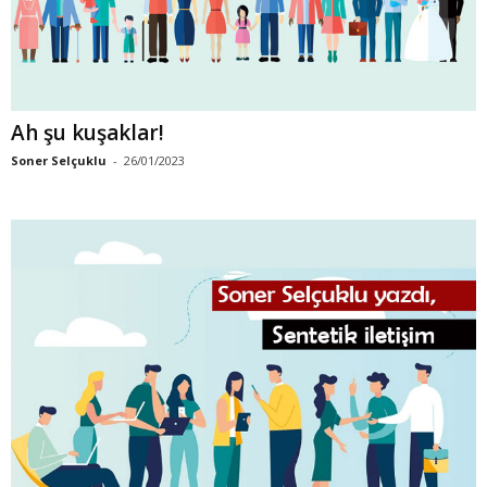
Ah şu kuşaklar!
Soner Selçuklu
-
26/01/2023