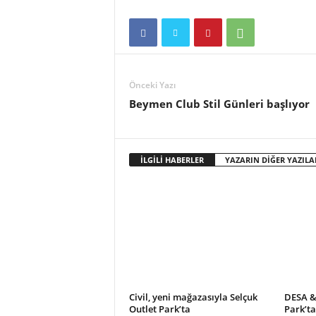
Önceki Yazı
Beymen Club Stil Günleri başlıyor
İLGİLİ HABERLER
YAZARIN DİĞER YAZILA
Civil, yeni mağazasıyla Selçuk
DESA &
Outlet Park’ta
Park’ta