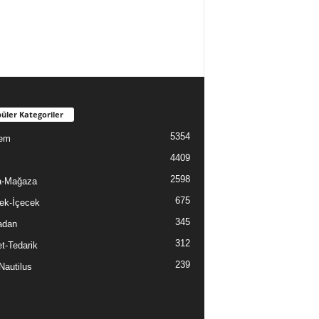
üler Kategoriler
5354
em
4409
2598
a-Mağaza
675
ek-İçecek
345
adan
312
t-Tedarik
239
Nautilus