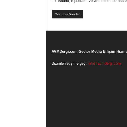
Ismimi, e-postamı ve web sitemi bir dahak
AVMDergi.com-Sector Media Bilişim Hizmet
Bizimle iletişime geç:
info@avmdergi.com