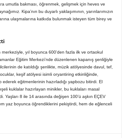
ara umutla bakması, öğrenmek, gelişmek için heves ve
ağımız. Kipa’nın bu duyarlı yaklaşımının, yarınlarımızın
arına ulaşmalarına katkıda bulunmak isteyen tüm birey ve
ti
 merkeziyle, yıl boyunca 600’den fazla ilk ve ortaokul
amanlar Eğitim Merkezi’nde düzenlenen kapanış şenliğiyle
lerinin de katıldığı şenlikte, müzik atölyesinde davul, tef,
uklar, keşif atölyesi isimli oryantiring etkinliğinde,
 ederek eğitmenlerinin hazırladığı yapbozu bitirdi. El
eşeli kuklalar hazırlayan minikler, bu kuklaları masal
i. Yaşları 8 ile 14 arasında değişen 100’ü aşkın EÇEV
hem yaz boyunca öğrendiklerini pekiştirdi, hem de eğlenceli