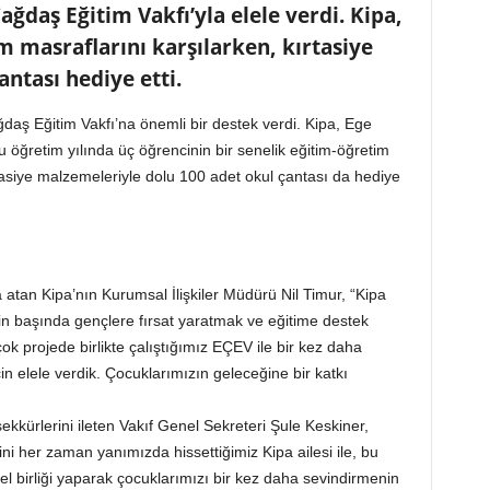
ağdaş Eğitim Vakfı’yla elele verdi. Kipa,
im masraflarını karşılarken, kırtasiye
çantası hediye etti.
ğdaş Eğitim Vakfı’na önemli bir destek verdi. Kipa, Ege
 öğretim yılında üç öğrencinin bir senelik eğitim-öğretim
tasiye malzemeleriyle dolu 100 adet okul çantası da hediye
atan Kipa’nın Kurumsal İlişkiler Müdürü Nil Timur, “Kipa
in başında gençlere fırsat yaratmak ve eğitime destek
k projede birlikte çalıştığımız EÇEV ile bir kez daha
çin elele verdik. Çocuklarımızın geleceğine bir katkı
ekkürlerini ileten Vakıf Genel Sekreteri Şule Keskiner,
i her zaman yanımızda hissettiğimiz Kipa ailesi ile, bu
l birliği yaparak çocuklarımızı bir kez daha sevindirmenin