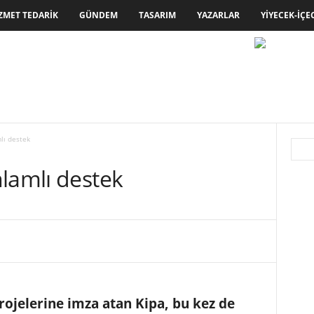
ZMET TEDARIK
GÜNDEM
TASARIM
YAZARLAR
YIYECEK-İÇE
lı destek
lamlı destek
ojelerine imza atan Kipa, bu kez de