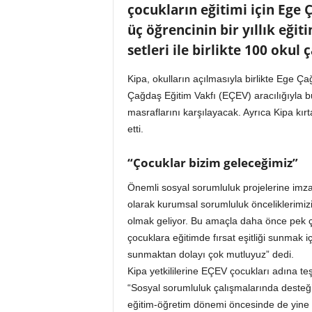
çocukların eğitimi için Ege Ç
n
A
üç öğrencinin bir yıllık eğit
V
setleri ile birlikte 100 okul 
M
v
Kipa, okulların açılmasıyla birlikte Ege Ça
e
Çağdaş Eğitim Vakfı (EÇEV) aracılığıyla bu
P
e
masraflarını karşılayacak. Ayrıca Kipa kır
r
etti.
a
k
“Çocuklar bizim geleceğimiz”
e
n
Önemli sosyal sorumluluk projelerine imza 
d
olarak kurumsal sorumluluk önceliklerimiz
e
olmak geliyor. Bu amaçla daha önce pek ço
H
çocuklara eğitimde fırsat eşitliği sunmak i
a
sunmaktan dolayı çok mutluyuz” dedi.
b
Kipa yetkililerine EÇEV çocukları adına teş
e
r
“Sosyal sorumluluk çalışmalarında desteğin
P
eğitim-öğretim dönemi öncesinde de yine e