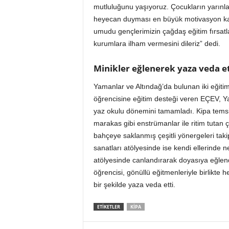
o
mutluluğunu yaşıyoruz. Çocukların yarınl
r
heyecan duyması en büyük motivasyon kayn
t
umudu gençlerimizin çağdaş eğitim fırsatl
a
kurumlara ilham vermesini dileriz” dedi.
l
ı
Minikler eğlenerek yaza veda et
Yamanlar ve Altındağ’da bulunan iki eğitim
öğrencisine eğitim desteği veren EÇEV, Y
yaz okulu dönemini tamamladı. Kipa temsilci
marakas gibi enstrümanlar ile ritim tutan çoc
bahçeye saklanmış çeşitli yönergeleri takip
sanatları atölyesinde ise kendi ellerinde n
atölyesinde canlandırarak doyasıya eğlend
öğrencisi, gönüllü eğitmenleriyle birlikte 
bir şekilde yaza veda etti.
ETİKETLER
KIPA