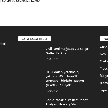
i sefere bu tarayıcıya kaydet.
DAHA FAZLA HABER
Pop
leri
Günd
Civil, yeni mağazasıyla Selçuk
Outlet Park’ta
AVM
06/08/2026
Mark
Yiyec
DESA’dan biyoteknoloji
yatırımı: 40 milyon TL
Düny
sermayeli biofabrikasyon
Hizme
şirketi kuruluyor
Tepe 
06/08/2026
Kodla, tasarla, keşfet: Robot
Atölyesi Nevçarşı’da