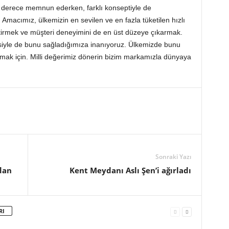
son derece memnun ederken, farklı konseptiyle de
. Amacımız, ülkemizin en sevilen ve en fazla tüketilen hızlı
etirmek ve müşteri deneyimini de en üst düzeye çıkarmak.
tesiyle de bunu sağladığımıza inanıyoruz. Ülkemizde bunu
ak için. Milli değerimiz dönerin bizim markamızla dünyaya
Sonraki Yazı
dan
Kent Meydanı Aslı Şen’i ağırladı
RI