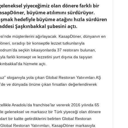
geleneksel yiyeceğimiz olan dönere farklı bir
asapDöner, büyüme atılımını sürdürüyor.
aşmak hedefiyle büyüme atağını hızla sürdüren
ddesi Şaşkınbakkal şubesini açtı.
i’nde müşterilerini ağırlayacak. KasapDöner, dünyanın en
döneri, sıradışı bir konseptle lezzet tutkunlarıyla
odrum’da seçkin lokasyonlarda 37 restoranı bulunan,
yla farklı konsept ve lezzetini yurt dışına da taşıyan
kınbakkal’da hizmete açtı.
z” sloganıyla yola çıkan Global Restoran Yatırımları AŞ
de ve dünyada önüne çıkan fırsatları değerlendirerek
likle Anadolu’da franchise’lar vererek 2016 yılında 65
le geleneksel ve markasız bir Türk yiyeceği olan dönere
t bir kalite getirdiklerini belirten Global Restoran
“Global Restoran Yatırımları, KasapDöner markasıyla