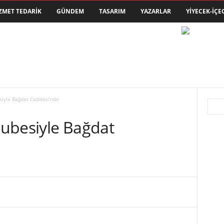
ZMET TEDARIK
GÜNDEM
TASARIM
YAZARLAR
YIYECEK-İÇE
iyle Bağdat Caddesi’nde
ubesiyle Bağdat