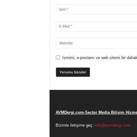
Ismimi, e-postamı ve web sitemi bir dahak
AVMDergi.com-Sector Media Bilişim Hizmet
Bizimle iletişime geç:
info@avmdergi.com