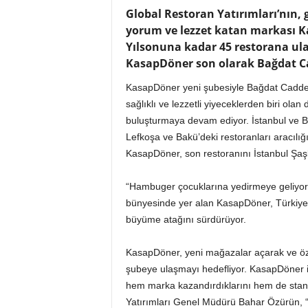
n
Global Restoran Yatırımları’nın, 
A
yorum ve lezzet katan markası K
V
Yılsonuna kadar 45 restorana ul
M
KasapDöner son olarak Bağdat Ca
v
e
KasapDöner yeni şubesiyle Bağdat Caddes
P
sağlıklı ve lezzetli yiyeceklerden biri olan 
e
buluşturmaya devam ediyor. İstanbul ve B
r
Lefkoşa ve Bakü’deki restoranları aracılığı
a
KasapDöner, son restoranını İstanbul Şaş
k
e
n
“Hambuger çocuklarına yedirmeye geliyoru
d
bünyesinde yer alan KasapDöner, Türkiye’
e
büyüme atağını sürdürüyor.
H
a
KasapDöner, yeni mağazalar açarak ve özel
b
şubeye ulaşmayı hedefliyor. KasapDöner i
e
r
hem marka kazandırdıklarını hem de standar
P
Yatırımları Genel Müdürü Bahar Özürün, 