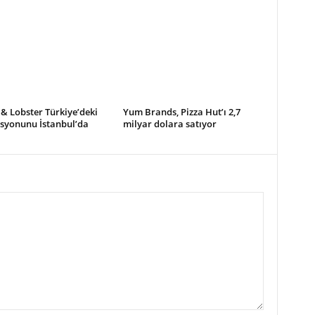
& Lobster Türkiye’deki
Yum Brands, Pizza Hut’ı 2,7
asyonunu İstanbul’da
milyar dolara satıyor