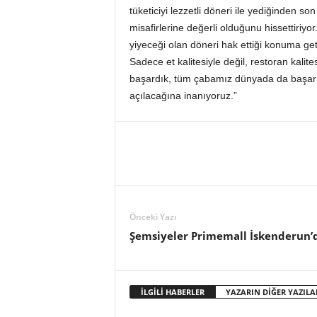
o
tüketiciyi lezzetli döneri ile yediğinden 
r
misafirlerine değerli olduğunu hissettiriyor
t
yiyeceği olan döneri hak ettiği konuma g
a
Sadece et kalitesiyle değil, restoran kali
l
başardık, tüm çabamız dünyada da başarm
ı
açılacağına inanıyoruz.”
Önceki Yazı
Şemsiyeler Primemall İskenderun’
İLGİLİ HABERLER
YAZARIN DİĞER YAZILA