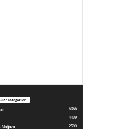
üler Kategoriler
5355
em
4409
2599
a-Mağaza