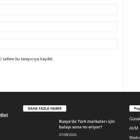
i sefere bu tarayıcıya kaydet.
DAHA FAZLA HABER
Pop
leri
Günd
Rusya’da Türk markaları için
balayı sona mı eriyor?
AVM
07/08/2026
Mark