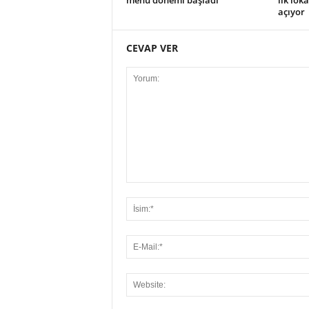
menü dönemi başladı
ilk lok
açıyor
CEVAP VER