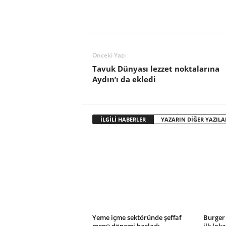
o
r
t
a
l
Önceki Yazı
ı
Tavuk Dünyası lezzet noktalarına
Aydın’ı da ekledi
İLGİLİ HABERLER
YAZARIN DİĞER YAZILA
Yeme içme sektöründe şeffaf
Burger 