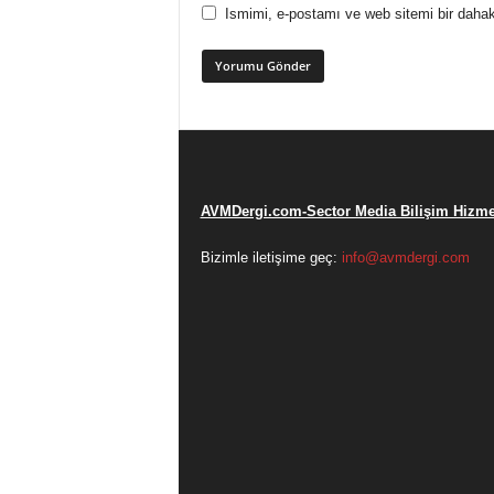
Ismimi, e-postamı ve web sitemi bir dahak
AVMDergi.com-Sector Media Bilişim Hizmet
Bizimle iletişime geç:
info@avmdergi.com