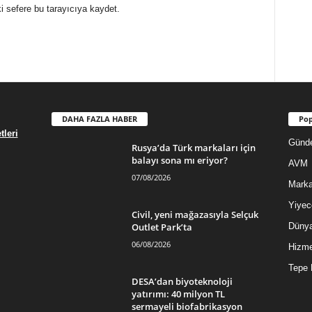
i sefere bu tarayıcıya kaydet.
DAHA FAZLA HABER
Pop
leri
Günd
Rusya’da Türk markaları için
balayı sona mı eriyor?
AVM
07/08/2026
Mark
Yiyec
Civil, yeni mağazasıyla Selçuk
Outlet Park’ta
Düny
06/08/2026
Hizme
Tepe 
DESA’dan biyoteknoloji
yatırımı: 40 milyon TL
sermayeli biofabrikasyon