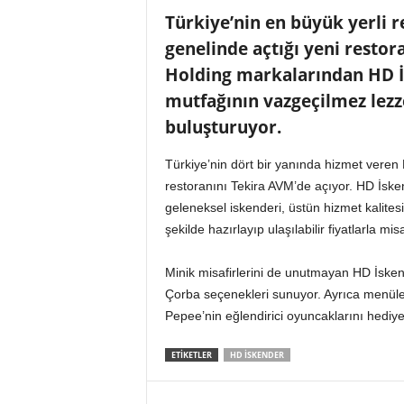
n
Türkiye’nin en büyük yerli r
A
genelinde açtığı yeni restor
V
M
Holding markalarından HD İs
v
mutfağının vazgeçilmez lezz
e
buluşturuyor.
P
e
r
Türkiye’nin dört bir yanında hizmet veren
a
restoranını Tekira AVM’de açıyor. HD İske
k
geleneksel iskenderi, üstün hizmet kalitesi
e
şekilde hazırlayıp ulaşılabilir fiyatlarla mis
n
d
Minik misafirlerini de unutmayan HD İske
e
Çorba seçenekleri sunuyor. Ayrıca menüle
H
a
Pepee’nin eğlendirici oyuncaklarını hediy
b
e
ETİKETLER
HD İSKENDER
r
P