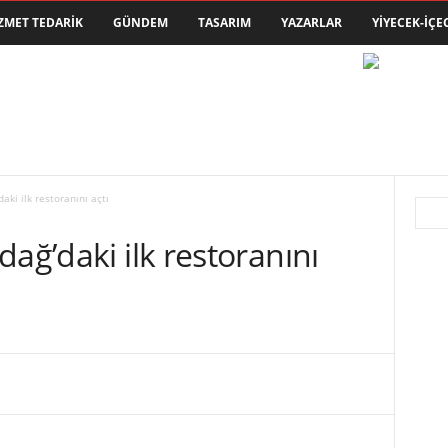
ZMET TEDARIK
GÜNDEM
TASARIM
YAZARLAR
YIYECEK-İÇE
aki ilk restoranını açtı
ağ’daki ilk restoranını