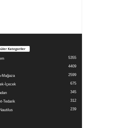
üler Kategoriler
5355
em
4409
2599
a-Mağaza
675
ek-İçecek
345
adan
312
t-Tedarik
239
Nautilus