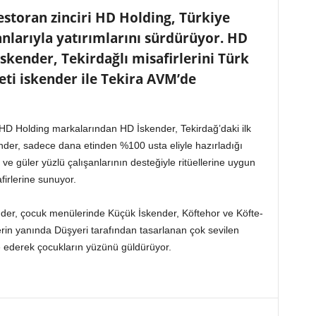
estoran zinciri HD Holding, Türkiye
anlarıyla yatırımlarını sürdürüyor. HD
kender, Tekirdağlı misafirlerini Türk
eti iskender ile Tekira AVM’de
 HD Holding markalarından HD İskender, Tekirdağ’daki ilk
nder, sadece dana etinden %100 usta eliyle hazırladığı
 ve güler yüzlü çalışanlarının desteğiyle ritüellerine uygun
afirlerine sunuyor.
nder, çocuk menülerinde Küçük İskender, Köftehor ve Köfte-
rin yanında Düşyeri tarafından tasarlanan çok sevilen
e ederek çocukların yüzünü güldürüyor.