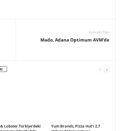
Sonraki Yazı
Mado, Adana Optimum AVM’de
RI
& Lobster Türkiye’deki
Yum Brands, Pizza Hut’ı 2,7