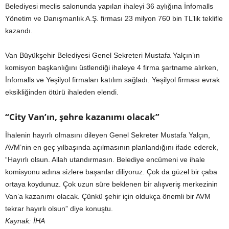
Belediyesi meclis salonunda yapılan ihaleyi 36 aylığına İnfomalls
Yönetim ve Danışmanlık A.Ş. firması 23 milyon 760 bin TL’lik teklifle
kazandı.
Van Büyükşehir Belediyesi Genel Sekreteri Mustafa Yalçın’ın
komisyon başkanlığını üstlendiği ihaleye 4 firma şartname alırken,
İnfomalls ve Yeşilyol firmaları katılım sağladı. Yeşilyol firması evrak
eksikliğinden ötürü ihaleden elendi.
“City Van’ın, şehre kazanımı olacak”
İhalenin hayırlı olmasını dileyen Genel Sekreter Mustafa Yalçın,
AVM’nin en geç yılbaşında açılmasının planlandığını ifade ederek,
“Hayırlı olsun. Allah utandırmasın. Belediye encümeni ve ihale
komisyonu adına sizlere başarılar diliyoruz. Çok da güzel bir çaba
ortaya koydunuz. Çok uzun süre beklenen bir alışveriş merkezinin
Van’a kazanımı olacak. Çünkü şehir için oldukça önemli bir AVM
tekrar hayırlı olsun” diye konuştu.
Kaynak: İHA