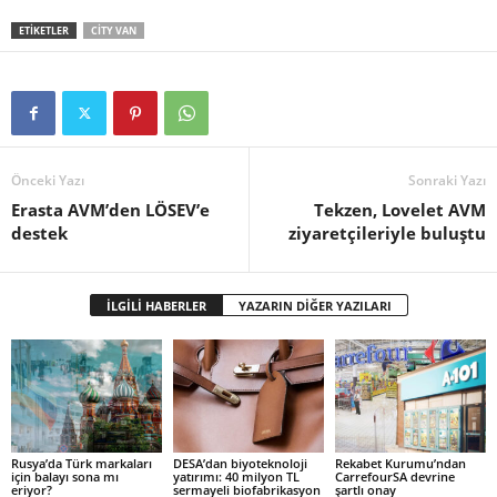
ETİKETLER
CITY VAN
Önceki Yazı
Sonraki Yazı
Erasta AVM’den LÖSEV’e
Tekzen, Lovelet AVM
destek
ziyaretçileriyle buluştu
İLGİLİ HABERLER
YAZARIN DİĞER YAZILARI
Rusya’da Türk markaları
DESA’dan biyoteknoloji
Rekabet Kurumu’ndan
için balayı sona mı
yatırımı: 40 milyon TL
CarrefourSA devrine
eriyor?
sermayeli biofabrikasyon
şartlı onay