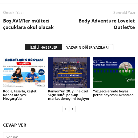
Önceki Yazı
Sonraki Yazı
Boş AVM’ler mülteci
Body Adventure Lovelet
çocuklara okul olacak
Outlet’te
İLGİLİ HABERLER
YAZARIN DİĞER YAZILARI
Kodla, tasarla, keşfet:
Kanyon’un 20. yılına özel
Yaz gecelerinde beyaz
Robot Atölyesi
“Açık Bufé” pop-up
perde heyecanı Akbatı’da
Nevçarşı’da
market deneyimi başlıyor
CEVAP VER